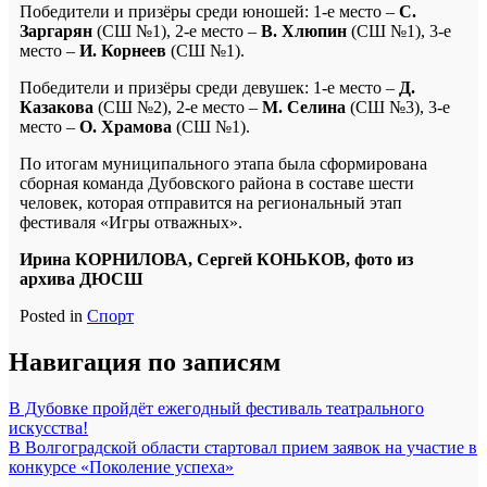
Победители и призёры среди юношей: 1-е место –
С.
Заргарян
(СШ №1), 2-е место –
В. Хлюпин
(СШ №1), 3-е
место –
И. Корнеев
(СШ №1).
Победители и призёры среди девушек: 1-е место –
Д.
Казакова
(СШ №2), 2-е место –
М. Селина
(СШ №3), 3-е
место –
О. Храмова
(СШ №1).
По итогам муниципального этапа была сформирована
сборная команда Дубовского района в составе шести
человек, которая отправится на региональный этап
фестиваля «Игры отважных».
Ирина КОРНИЛОВА, Сергей КОНЬКОВ, фото из
архива ДЮСШ
Posted in
Спорт
Навигация по записям
В Дубовке пройдёт ежегодный фестиваль театрального
искусства!
В Волгоградской области стартовал прием заявок на участие в
конкурсе «Поколение успеха»