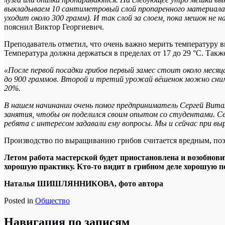
выкладываем 10 сантиметровый слой пропаренного материала, 
уходит около 300 грамм). И так слой за слоем, пока мешок не
пояснил Виктор Георгиевич.
Преподаватель отметил, что очень важно мерить температуру вн
Температура должна держаться в пределах от 17 до 29 °С. Также
«После первой посадки грибов первый замес стоит около месяц
до 900 граммов. Второй и третий урожай вёшенок можно сним
20%.
В нашем начинании очень помог предприниматель Сергей Витал
занятия, чтобы он поделился своим опытом со студентами. Се
ребята с интересом задавали ему вопросы. Мы и сейчас при вы
Производство по выращиванию грибов считается вредным, поэт
Летом работа мастерской будет приостановлена и возобнови
хорошую практику. Кто-то видит в грибном деле хорошую 
Наталья ШИШЛЯННИКОВА, фото автора
Posted in
Общество
Навигация по записям