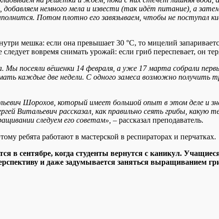
добавляем немного мела и извести (так идёт питание), а затем
 наполнится. Потом плотно его завязываем, чтобы не поступал к
утри мешка: если она превышает 30 °С, то мицелий запаривается 
 следует вовремя снимать урожай: если гриб переспевает, он теря
а. Мы посеяли вёшенки 14 февраля, а уже 17 марта собрали перв
ать каждые две недели. С одного замеса возможно получить тр
ьевич Шорохов, который имеет большой опыт в этом деле и зна
ргей Витальевич рассказал, как правильно сеять грибы, какую 
ращивании следуем его советам», –
рассказал преподаватель.
ому ребята работают в мастерской в респираторах и перчатках.
тся в сентябре, когда студенты вернутся с каникул. Учащиес
перспективу и даже задумывается заняться выращиванием гр