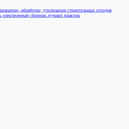
ированию, обработке, утилизации строительных отходов
ть электронный сборник лучших практик