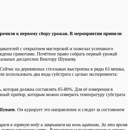
урочили к первому сбору урожая. В мероприятии приняли
одавателей с открытием мастерской и пожелал успешного
раждены грамотами. Почётное право собрать первый урожай
циальных дисциплин Виктору Шуваеву.
Сейчас на деревянных стеллажах выстроены в ряды 63 мешка,
и использовать два вида субстрата с целью эксперимента:
 которая должна составлять 65-80%. Для её измерения в
онный прибор, которым можно измерить температуру субстрата
Шуваев
. Он курирует это направление и следит за состоянием
аем в горячую воду и закрываем на ночь щитами. За это время
 а потом начинаем сеять. В прозрачные полиэтиленовые мешки