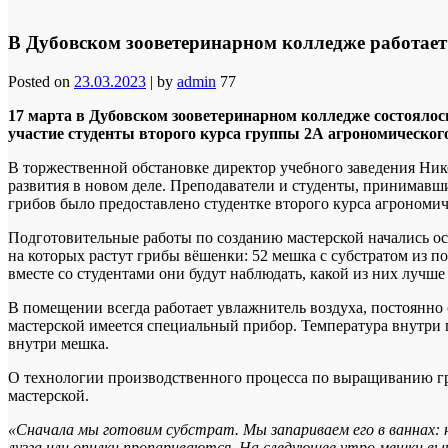
В Дубовском зооветеринарном колледже работае
Posted on
23.03.2023
|
by
admin
77
17 марта в Дубовском зооветеринарном колледже состоялос
участие студенты второго курса группы 2А агрономического
В торжественной обстановке директор учебного заведения Ник
развития в новом деле. Преподаватели и студенты, принимавш
грибов было предоставлено студентке второго курса агроном
Подготовительные работы по созданию мастерской начались ос
на которых растут грибы вёшенки: 52 мешка с субстратом из п
вместе со студентами они будут наблюдать, какой из них лучше
В помещении всегда работает увлажнитель воздуха, постоянно 
мастерской имеется специальный прибор. Температура внутри 
внутри мешка.
О технологии производственного процесса по выращиванию гр
мастерской.
«Сначала мы готовим субстрат. Мы запариваем его в ваннах: 
лузга или опилки пропариваются. На следующее утро мешки вы