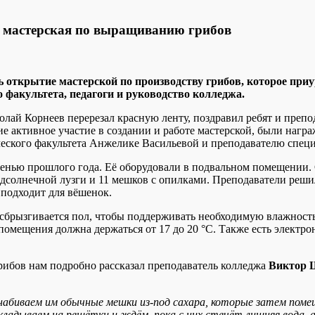
т мастерская по выращиванию грибов
ь открытие мастерской по производству грибов, которое при
 факультета, педагоги и руководство колледжа.
олай Корнеев перерезал красную ленту, поздравил ребят и преп
ие активное участие в создании и работе мастерской, были наг
ического факультета Анжелике Васильевой и преподавателю спе
енью прошлого года. Её оборудовали в подвальном помещении. 
одсолнечной лузги и 11 мешков с опилками. Преподаватели решил
 подходит для вёшенок.
сбрызгивается пол, чтобы поддерживать необходимую влажность,
помещения должна держаться от 17 до 20 °С. Также есть электр
ибов нам подробно рассказал преподаватель колледжа
Виктор 
набиваем им обычные мешки из-под сахара, которые затем помещ
кладываем на решётки и ждём, пока с них стечёт лишняя вода,