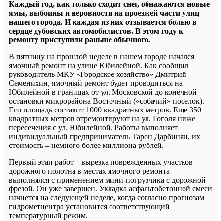
Каждый год, как только сходит снег, обнажаются новые
ямы, выбоины и неровности на проезжей части улиц
нашего города. И каждая из них отзывается болью в
сердце дубовских автомобилистов. В этом году к
ремонту приступили раньше обычного.
В пятницу на прошлой неделе в нашем городе начался
ямочный ремонт на улице Юбилейной. Как сообщил
руководитель МКУ «Городское хозяйство» Дмитрий
Семенихин, ямочный ремонт будет проводиться на
Юбилейной в границах от ул. Московской до конечной
остановки микрорайона Восточный («собачий» поселок).
Его площадь составит 1000 квадратных метров. Еще 350
квадратных метров отремонтируют на ул. Гоголя ниже
пересечения с ул. Юбилейной. Работы выполняет
индивидуальный предприниматель Тарон Дарбинян, их
стоимость – немного более миллиона рублей.
Первый этап работ – вырезка поврежденных участков
дорожного полотна в местах ямочного ремонта –
выполнялся с применением мини-погрузчика с дорожной
фрезой. Он уже завершен. Укладка асфальтобетонной смеси
начнется на следующей неделе, когда согласно прогнозам
гидрометцентра установится соответствующий
температурный режим.