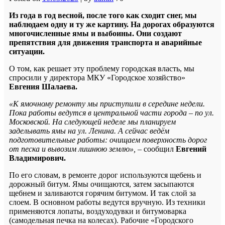
Из года в год весной, после того как сходит снег, мы
наблюдаем одну и ту же картину. На дорогах образуются
многочисленные ямы и выбоины. Они создают
препятствия для движения транспорта и аварийные
ситуации.
О том, как решает эту проблему городская власть, мы
спросили у директора МКУ «Городское хозяйство»
Евгения Шалаева.
«К ямочному ремонту мы приступили в середине недели.
Пока работы ведутся в центральной части города – по ул.
Московской. На следующей неделе мы планируем
заделывать ямы на ул. Ленина. А сейчас ведём
подготовительные работы: очищаем поверхность дорог
от песка и вывозим лишнюю землю», –
сообщил
Евгений
Владимирович.
По его словам, в ремонте дорог используются щебень и
дорожный битум. Ямы очищаются, затем засыпаются
щебнем и заливаются горячим битумом. И так слой за
слоем. В основном работы ведутся вручную. Из техники
применяются лопаты, воздуходувки и битумоварка
(самодельная печка на колесах). Рабочие «Городского