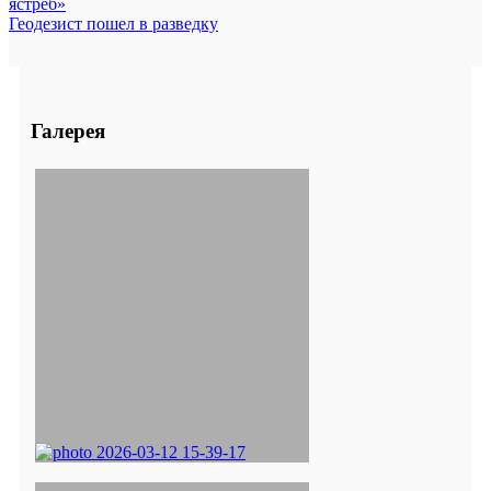
ястреб»
Геодезист пошел в разведку
Галерея