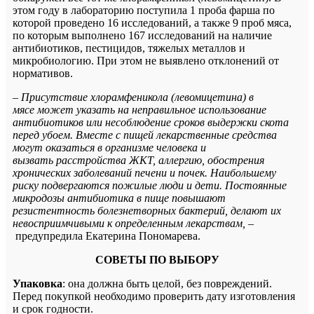
этом году в лабораторию поступила
1 проба фарша по
которой проведено 16 исследований, а также 9 проб мяса,
по которым выполнено 167 исследований на наличие
антибиотиков, пестицидов, тяжелых металлов и
микробиологию. При этом не выявлено отклонений от
нормативов.
–
Присутствие хлорамфеникола (левомицетина) в
мясе может указать на неправильное использование
антибиотиков или несоблюдение сроков выдержки скота
перед убоем. Вместе с пищей лекарственные средства
могут оказаться в организме человека и
вызвать расстройства ЖКТ, аллергию, обострения
хронических заболеваний печени и почек. Наибольшему
риску подвергаются пожилые люди и дети. Постоянные
микродозы антибиотика в пище повышают
резистентность болезнетворных бактерий, делают их
невосприимчивыми к определенным лекарствам, –
предупредила Екатерина Пономарева.
СОВЕТЫ ПО ВЫБОРУ
Упаковка
: она должна быть целой, без повреждений.
Перед покупкой необходимо проверить дату изготовления
и срок годности.