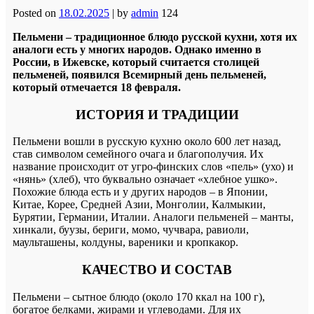
Posted on
18.02.2025
|
by
admin
124
Пельмени – традиционное блюдо русской кухни, хотя их
аналоги есть у многих народов. Однако именно в
России, в Ижевске, который считается столицей
пельменей, появился Всемирный день пельменей,
который отмечается 18 февраля.
ИСТОРИЯ И ТРАДИЦИИ
Пельмени вошли в русскую кухню около 600 лет назад,
став символом семейного очага и благополучия. Их
название происходит от угро-финских слов «пель» (ухо) и
«нянь» (хлеб), что буквально означает «хлебное ушко».
Похожие блюда есть и у других народов – в Японии,
Китае, Корее, Средней Азии, Монголии, Калмыкии,
Бурятии, Германии, Италии. Аналоги пельменей – манты,
хинкали, буузы, бериги, момо, чучвара, равиоли,
маульташены, колдуны, вареники и кропкакор.
КАЧЕСТВО И СОСТАВ
Пельмени – сытное блюдо (около 170 ккал на 100 г),
богатое белками, жирами и углеводами. Для их