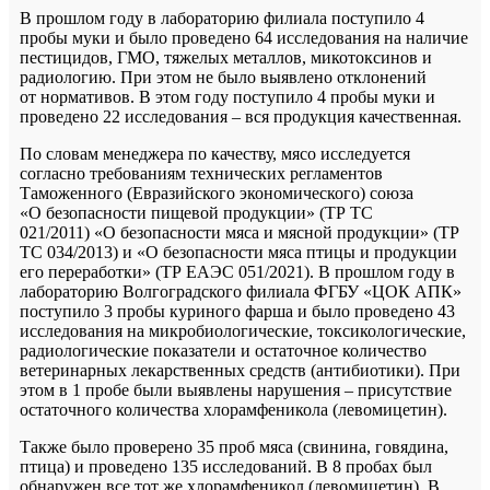
В прошлом году в лабораторию филиала поступило 4
пробы муки и было проведено 64 исследования на наличие
пестицидов, ГМО, тяжелых металлов, микотоксинов и
радиологию. При этом не было выявлено отклонений
от нормативов. В этом году поступило
4 пробы муки и
проведено 22 исследования – вся продукция качественная.
По словам менеджера по качеству, мясо исследуется
согласно требованиям технических регламентов
Таможенного (Евразийского экономического) союза
«О безопасности пищевой продукции» (ТР ТС
021/2011) «О безопасности мяса и мясной продукции» (ТР
ТС 034/2013) и «О безопасности мяса птицы и продукции
его переработки» (ТР ЕАЭС 051/2021). В прошлом году в
лабораторию Волгоградского филиала ФГБУ «ЦОК АПК»
поступило 3 пробы куриного фарша и было проведено 43
исследования на микробиологические, токсикологические,
радиологические показатели и остаточное количество
ветеринарных лекарственных средств (антибиотики). При
этом в 1 пробе были выявлены нарушения – присутствие
остаточного количества хлорамфеникола (левомицетин).
Также было проверено 35 проб мяса (свинина, говядина,
птица) и проведено 135 исследований. В 8 пробах был
обнаружен все тот же хлорамфеникол (левомицетин). В