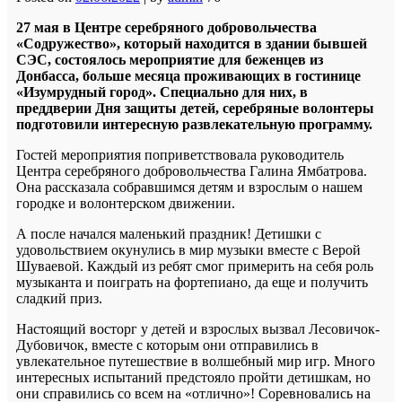
27 мая в Центре серебряного добровольчества
«Содружество», который находится в здании бывшей
СЭС, состоялось мероприятие для беженцев из
Донбасса, больше месяца проживающих в гостинице
«Изумрудный город». Специально для них, в
преддверии Дня защиты детей, серебряные волонтеры
подготовили интересную развлекательную программу.
Гостей мероприятия поприветствовала руководитель
Центра серебряного добровольчества Галина Ямбатрова.
Она рассказала собравшимся детям и взрослым о нашем
городке и волонтерском движении.
А после начался маленький праздник! Детишки с
удовольствием окунулись в мир музыки вместе с Верой
Шуваевой. Каждый из ребят смог примерить на себя роль
музыканта и поиграть на фортепиано, да еще и получить
сладкий приз.
Настоящий восторг у детей и взрослых вызвал Лесовичок-
Дубовичок, вместе с которым они отправились в
увлекательное путешествие в волшебный мир игр. Много
интересных испытаний предстояло пройти детишкам, но
они справились со всем на «отлично»! Соревновались на