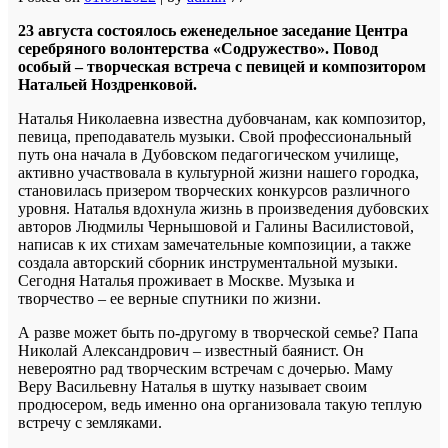
23 августа состоялось еженедельное заседание Центра
серебряного волонтерства «Содружество». Повод
особый – творческая встреча с певицей и композитором
Натальей Ноздренковой.
Наталья Николаевна известна дубовчанам, как композитор,
певица, преподаватель музыки. Свой профессиональный
путь она начала в Дубовском педагогическом училище,
активно участвовала в культурной жизни нашего городка,
становилась призером творческих конкурсов различного
уровня. Наталья вдохнула жизнь в произведения дубовских
авторов Людмилы Чернышовой и Галины Василистовой,
написав к их стихам замечательные композиции, а также
создала авторский сборник инструментальной музыки.
Сегодня Наталья проживает в Москве. Музыка и
творчество – ее верные спутники по жизни.
А разве может быть по-другому в творческой семье? Папа
Николай Александрович – известный баянист. Он
невероятно рад творческим встречам с дочерью. Маму
Веру Васильевну Наталья в шутку называет своим
продюсером, ведь именно она организовала такую теплую
встречу с земляками.