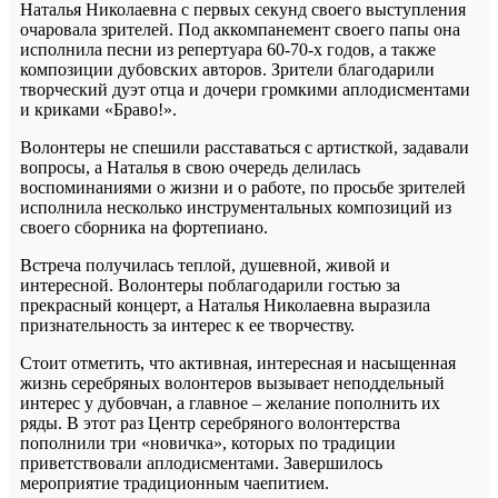
Наталья Николаевна с первых секунд своего выступления
очаровала зрителей. Под аккомпанемент своего папы она
исполнила песни из репертуара 60-70-х годов, а также
композиции дубовских авторов. Зрители благодарили
творческий дуэт отца и дочери громкими аплодисментами
и криками «Браво!».
Волонтеры не спешили расставаться с артисткой, задавали
вопросы, а Наталья в свою очередь делилась
воспоминаниями о жизни и о работе, по просьбе зрителей
исполнила несколько инструментальных композиций из
своего сборника на фортепиано.
Встреча получилась теплой, душевной, живой и
интересной. Волонтеры поблагодарили гостью за
прекрасный концерт, а Наталья Николаевна выразила
признательность за интерес к ее творчеству.
Стоит отметить, что активная, интересная и насыщенная
жизнь серебряных волонтеров вызывает неподдельный
интерес у дубовчан, а главное – желание пополнить их
ряды. В этот раз Центр серебряного волонтерства
пополнили три «новичка», которых по традиции
приветствовали аплодисментами. Завершилось
мероприятие традиционным чаепитием.