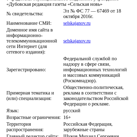
«Дубовская редакция газеты «Сельская новь»
Эл № ФС 77 — 67469 от 18
№ свидетельства:
октября 2016г.
Наименование СМИ:
selskajanov.ru
Доменное имя сайта в
информационно-
телекоммуникационной
selskajanov.ru
сети Интернет (для
сетевого издания):
Федеральной службой по
надзору в сфере связи,
Зарегистрировано:
информационных технологий
и массовых коммуникаций
(Роскомнадзор).
Общественно-политическая,
Примерная тематика и
реклама в соответствии с
(или) специализация:
законодательством Российской
Федерации о рекламе.
Язык:
русский
Возрастные ограничения:
16+
Территория
Российская Федерация,
распространения:
зарубежные страны
Главный редактор сайта:
Щуков Михаил Сергеевич