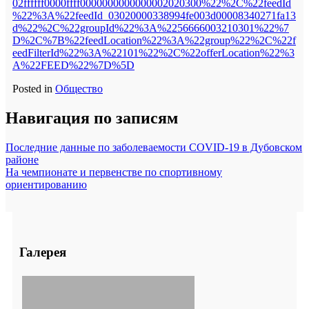
02ffffff0000ffff0000000000000002020300%22%2C%22feedId
%22%3A%22feedId_03020000338994fe003d00008340271fa13
d%22%2C%22groupId%22%3A%2256666003210301%22%7
D%2C%7B%22feedLocation%22%3A%22group%22%2C%22f
eedFilterId%22%3A%22101%22%2C%22offerLocation%22%3
A%22FEED%22%7D%5D
Posted in
Общество
Навигация по записям
Последние данные по заболеваемости COVID-19 в Дубовском
районе
На чемпионате и первенстве по спортивному
ориентированию
Галерея