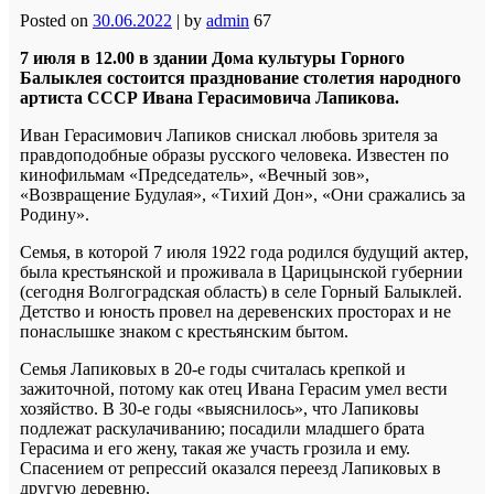
Posted on
30.06.2022
|
by
admin
67
7 июля в 12.00 в здании Дома культуры Горного
Балыклея состоится празднование столетия народного
артиста СССР Ивана Герасимовича Лапикова.
Иван Герасимович Лапиков снискал любовь зрителя за
правдоподобные образы русского человека. Известен по
кинофильмам «Председатель», «Вечный зов»,
«Возвращение Будулая», «Тихий Дон», «Они сражались за
Родину».
Семья, в которой 7 июля 1922 года родился будущий актер,
была крестьянской и проживала в Царицынской губернии
(сегодня Волгоградская область) в селе Горный Балыклей.
Детство и юность провел на деревенских просторах и не
понаслышке знаком с крестьянским бытом.
Семья Лапиковых в 20-е годы считалась крепкой и
зажиточной, потому как отец Ивана Герасим умел вести
хозяйство. В 30-е годы «выяснилось», что Лапиковы
подлежат раскулачиванию; посадили младшего брата
Герасима и его жену, такая же участь грозила и ему.
Спасением от репрессий оказался переезд Лапиковых в
другую деревню.