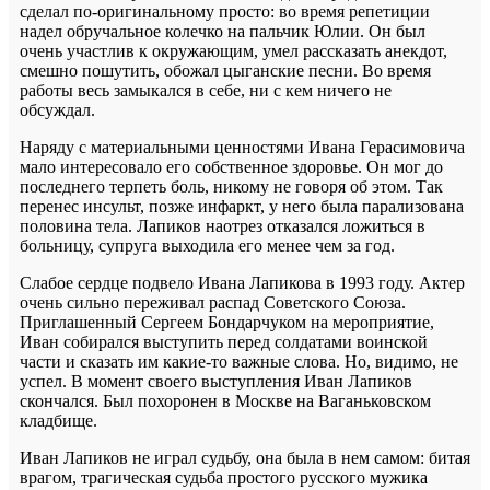
сделал по-оригинальному просто: во время репетиции
надел обручальное колечко на пальчик Юлии. Он был
очень участлив к окружающим, умел рассказать анекдот,
смешно пошутить, обожал цыганские песни. Во время
работы весь замыкался в себе, ни с кем ничего не
обсуждал.
Наряду с материальными ценностями Ивана Герасимовича
мало интересовало его собственное здоровье. Он мог до
последнего терпеть боль, никому не говоря об этом. Так
перенес инсульт, позже инфаркт, у него была парализована
половина тела. Лапиков наотрез отказался ложиться в
больницу, супруга выходила его менее чем за год.
Слабое сердце подвело Ивана Лапикова в 1993 году. Актер
очень сильно переживал распад Советского Союза.
Приглашенный Сергеем Бондарчуком на мероприятие,
Иван собирался выступить перед солдатами воинской
части и сказать им какие-то важные слова. Но, видимо, не
успел. В момент своего выступления Иван Лапиков
скончался. Был похоронен в Москве на Ваганьковском
кладбище.
Иван Лапиков не играл судьбу, она была в нем самом: битая
врагом, трагическая судьба простого русского мужика