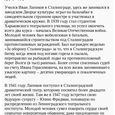
Учился Иван Лапиков в Сталинграде, здесь же занимался в
заводском Дворце культуры: играл на балалайке в
самодеятельном струнном оркестре и участвовал в
драматическом кружке. В 1939 году стал студентом
Харьковского театрального училища, но успел окончить
всего два курса – началась Великая Отечественная война.
Молодой человек был мобилизован в батальон,
занимавшийся строительством под Сталинградом
противотанковых заграждений. Был награжден медалью
«За оборону Сталинграда» за то, что в Сталинградскую
битву, когда земля под ногами горела и пылала,
переправлял на рыбацкой лодке на противоположный
берег Волги (в тыл) раненых. Более сотни спасенных судеб
на счету Ивана Герасимовича, на всю жизнь запомнившего
ужасную картину – десятки умирающих и покалеченных
людей.
В 1941 году Лапиков поступил в Сталинградский
драматический театр, которому посвятил более двадцати
лет своей жизни. Там же в 1947 году встретил свою
будущую супругу – Юлию Фридман, попавшую по
распределению из Ленинградского театрального
института. Молодой человек сумел покорить сердце своей
симпатии невероятным обаянием; даже предложение он