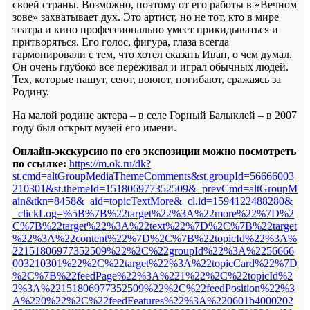
своей страны. Возможно, поэтому от его работы в «Вечном
зове» захватывает дух. Это артист, но не тот, кто в мире
театра и кино профессионально умеет прикидываться и
притворяться. Его голос, фигура, глаза всегда
гармонировали с тем, что хотел сказать Иван, о чем думал.
Он очень глубоко все переживал и играл обычных людей.
Тех, которые пашут, сеют, воюют, погибают, сражаясь за
Родину.
На малой родине актера – в селе Горный Балыклей – в 2007
году был открыт музей его имени.
Онлайн-экскурсию по его экспозиции можно посмотреть
по ссылке:
https://m.ok.ru/dk?
st.cmd=altGroupMediaThemeComments&st.groupId=56666003
210301&st.themeId=151806977352509&_prevCmd=altGroupM
ain&tkn=8458&_aid=topicTextMore&_cl.id=1594122488280&
_clickLog=%5B%7B%22target%22%3A%22more%22%7D%2
C%7B%22target%22%3A%22text%22%7D%2C%7B%22target
%22%3A%22content%22%7D%2C%7B%22topicId%22%3A%
22151806977352509%22%2C%22groupId%22%3A%2256666
003210301%22%2C%22target%22%3A%22topicCard%22%7D
%2C%7B%22feedPage%22%3A%221%22%2C%22topicId%2
2%3A%22151806977352509%22%2C%22feedPosition%22%3
A%220%22%2C%22feedFeatures%22%3A%220601b4000202