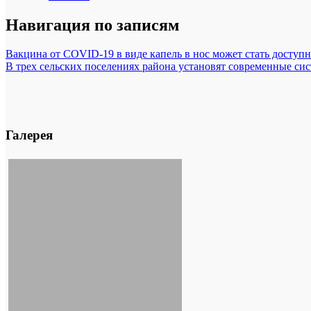
Навигация по записям
Вакцина от COVID-19 в виде капель в нос может стать доступн
В трех сельских поселениях района установят современные си
Галерея