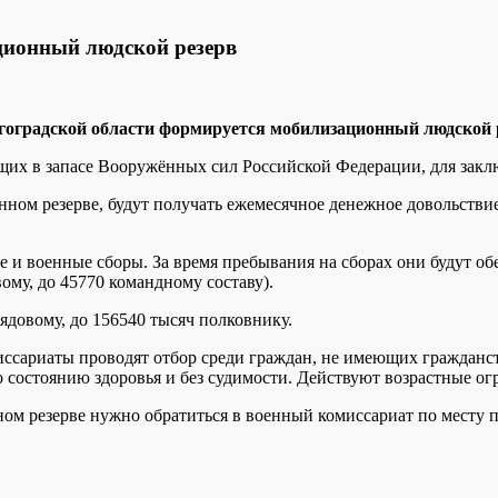
ционный людской резерв
гоградской области формируется мобилизационный людской 
щих в запасе Вооружённых сил Российской Федерации, для закл
ном резерве, будут получать ежемесячное денежное довольствие
вке и военные сборы. За время пребывания на сборах они будут 
му, до 45770 командному составу).
ядовому, до 156540 тысяч полковнику.
иссариаты проводят отбор среди граждан, не имеющих гражданс
состоянию здоровья и без судимости. Действуют возрастные ог
м резерве нужно обратиться в военный комиссариат по месту п