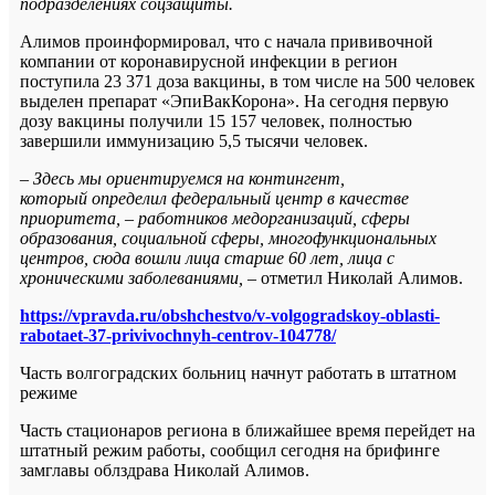
подразделениях соцзащиты.
Алимов проинформировал, что с начала прививочной
компании от коронавирусной инфекции в регион
поступила 23 371 доза вакцины, в том числе на 500 человек
выделен препарат «ЭпиВакКорона». На сегодня первую
дозу вакцины получили 15 157 человек, полностью
завершили иммунизацию 5,5 тысячи человек.
–
Здесь мы ориентируемся на контингент,
который определил федеральный центр в качестве
приоритета, – работников медорганизаций, сферы
образования, социальной сферы, многофункциональных
центров, сюда вошли лица старше 60 лет, лица с
хроническими заболеваниями,
– отметил Николай Алимов.
https://vpravda.ru/obshchestvo/v-volgogradskoy-oblasti-
rabotaet-37-privivochnyh-centrov-104778/
Часть волгоградских больниц начнут работать в штатном
режиме
Часть стационаров региона в ближайшее время перейдет на
штатный режим работы, сообщил сегодня на брифинге
замглавы облздрава Николай Алимов.