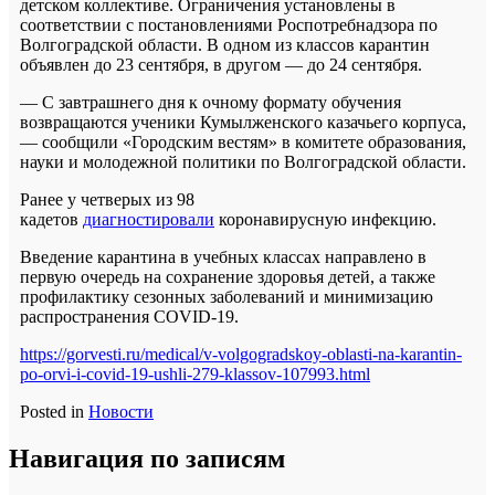
детском коллективе. Ограничения установлены в
соответствии с постановлениями Роспотребнадзора по
Волгоградской области. В одном из классов карантин
объявлен до 23 сентября, в другом — до 24 сентября.
— С завтрашнего дня к очному формату обучения
возвращаются ученики Кумылженского казачьего корпуса,
— сообщили «Городским вестям» в комитете образования,
науки и молодежной политики по Волгоградской области.
Ранее у четверых из 98
кадетов
диагностировали
коронавирусную инфекцию.
Введение карантина в учебных классах направлено в
первую очередь на сохранение здоровья детей, а также
профилактику сезонных заболеваний и минимизацию
распространения COVID-19.
https://gorvesti.ru/medical/v-volgogradskoy-oblasti-na-karantin-
po-orvi-i-covid-19-ushli-279-klassov-107993.html
Posted in
Новости
Навигация по записям