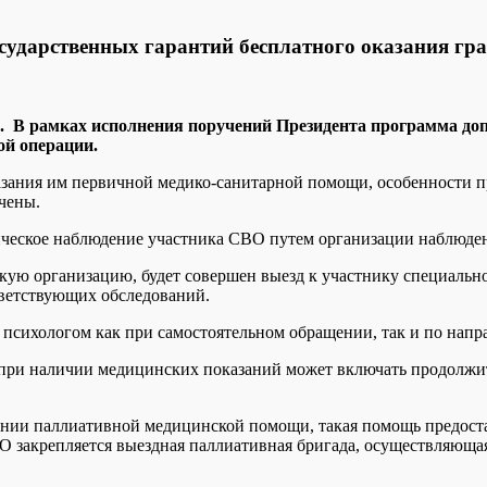
осударственных гарантий бесплатного оказания г
а. В рамках исполнения поручений Президента программа до
й операции.
ания им первичной медико-санитарной помощи, особенности пр
чены.
ческое наблюдение участника СВО путем организации наблюден
кую организацию, будет совершен выезд к участнику специаль
ветствующих обследований.
психологом как при самостоятельном обращении, так и по напр
 при наличии медицинских показаний может включать продолжи
нии паллиативной медицинской помощи, такая помощь предоста
закрепляется выездная паллиативная бригада, осуществляющая в