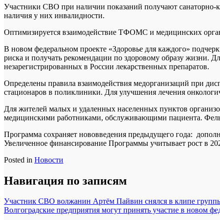
Участники СВО при наличии показаний получают санаторно-ку
наличия у них инвалидности.
Оптимизируется взаимодействие ТФОМС и медицинских орган
В новом федеральном проекте «Здоровье для каждого» подчерк
риска и получать рекомендации по здоровому образу жизни. 
незарегистрированных в России лекарственных препаратов.
Определены правила взаимодействия медорганизаций при дисп
стационаров в поликлиники. Для улучшения лечения онкологич
Для жителей малых и удаленных населенных пунктов организо
медицинскими работниками, обслуживающими пациента. Фельдш
Программа сохраняет нововведения предыдущего года: дополн
Увеличенное финансирование Программы учитывает рост в 202
Posted in
Новости
Навигация по записям
Участник СВО волжанин Артём Пайвин снялся в клипе групп
Волгоградские предприятия могут принять участие в новом фе