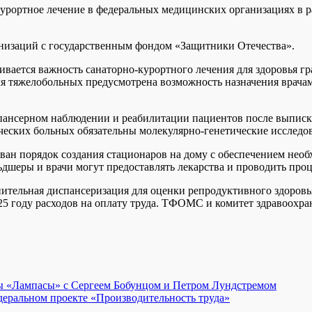
рортное лечение в федеральных медицинских организациях в р
изаций с государственным фондом «Защитники Отечества».
ивается важность санаторно-курортного лечения для здоровья г
Для тяжелобольных предусмотрена возможность назначения врач
ансерном наблюдении и реабилитации пациентов после выписки
еских больных обязательны молекулярно-генетические исследов
ван порядок создания стационаров на дому с обеспечением не
еры и врачи могут предоставлять лекарства и проводить проц
ительная диспансеризация для оценки репродуктивного здоровь
5 году расходов на оплату труда. ТФОМС и комитет здравоохран
ы «Лампасы» с Сергеем Бобунцом и Петром Лундстремом
деральном проекте «Производительность труда»