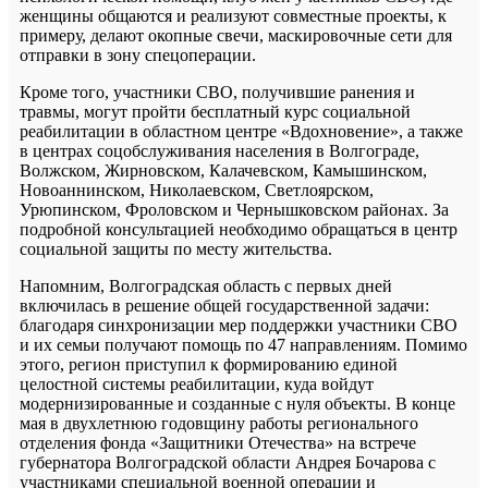
женщины общаются и реализуют совместные проекты, к
примеру, делают окопные свечи, маскировочные сети для
отправки в зону спецоперации.
Кроме того, участники СВО, получившие ранения и
травмы, могут пройти бесплатный курс социальной
реабилитации в областном центре «Вдохновение», а также
в центрах соцобслуживания населения в Волгограде,
Волжском, Жирновском, Калачевском, Камышинском,
Новоаннинском, Николаевском, Светлоярском,
Урюпинском, Фроловском и Чернышковском районах. За
подробной консультацией необходимо обращаться в центр
социальной защиты по месту жительства.
Напомним, Волгоградская область с первых дней
включилась в решение общей государственной задачи:
благодаря синхронизации мер поддержки участники СВО
и их семьи получают помощь по 47 направлениям. Помимо
этого, регион приступил к формированию единой
целостной системы реабилитации, куда войдут
модернизированные и созданные с нуля объекты. В конце
мая в двухлетнюю годовщину работы регионального
отделения фонда «Защитники Отечества» на встрече
губернатора Волгоградской области Андрея Бочарова с
участниками специальной военной операции и