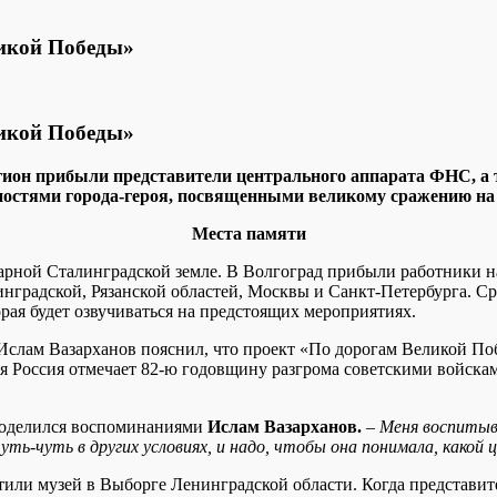
ликой Победы»
ликой Победы»
гион прибыли представители центрального аппарата ФНС, а т
ьностями города-героя, посвященными великому сражению на
Места памяти
дарной Сталинградской земле. В Волгоград прибыли работники н
нинградской, Рязанской областей, Москвы и Санкт-Петербурга. 
ая будет озвучиваться на предстоящих мероприятиях.
Ислам Вазарханов пояснил, что проект «По дорогам Великой По
вся Россия отмечает 82-ю годовщину разгрома советскими войск
оделился воспоминаниями
Ислам Вазарханов.
–
Меня воспитыв
ть-чуть в других условиях, и надо, чтобы она понимала, какой
тили музей в Выборге Ленинградской области. Когда представит