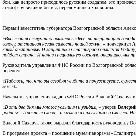
бои, как непросто приходилось русским солдатам, это произве
атмосферу великой битвы, переломившей ход войны.
Первый заместитель губернатора Волгоградской области Алекс
«Вы сегодня неслучайно оказались здесь, на территории город
голову, отстаивая независимость нашей земли,
– подчеркнул
А
какой обстановке. И защитники Сталинграда бились за Родину,
пойдет страна. И начав специальную военную операцию, мы 
Руководитель управления ФНС России по Волгоградской области
перелом.
«Надеюсь, то, что вы сегодня увидите и почувствуете, сумее
земле!»
Начальник управления кадров ФНС России Валерий Сахарук вы
«В эти два дня мы многое услышим и увидим,
– уверен
Валерий
родины”. Простые слова – а сколько в них глубокого смысла. 
Валерий Сахарук также выразил благодарность руководству Вол
В программе проекта – посещение музея-панорамы «Сталинградс