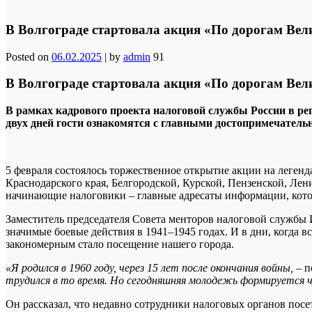
В Волгограде стартовала акция «По дорогам Ве
Posted on
06.02.2025
|
by
admin
91
В Волгограде стартовала акция «По дорогам Ве
В рамках кадрового проекта налоговой службы России в ре
двух дней гости ознакомятся с главными достопримечател
5 февраля состоялось торжественное открытие акции на леген
Краснодарского края, Белгородской, Курской, Пензенской, Ле
начинающие налоговики – главные адресаты информации, котор
Заместитель председателя Совета менторов налоговой службы 
значимые боевые действия в 1941–1945 годах. И в дни, когда 
закономерным стало посещение нашего города.
«Я родился в 1960 году, через 15 лет после окончания войны,
– п
трудился в то время. Но сегодняшняя молодежь формируется чу
Он рассказал, что недавно сотрудники налоговых органов посе