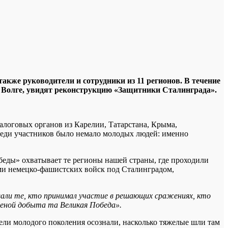
акже руководители и сотрудники из 11 регионов. В течение
 Волге, увидят реконструкцию «Защитники Сталинграда».
алоговых органов из Карелии, Татарстана, Крыма,
Среди участников было немало молодых людей: именно
беды» охватывает те регионы нашей страны, где проходили
ами немецко-фашистских войск под Сталинградом,
али те, кто принимал участие в решающих сражениях, кто
 ценой добыта та Великая Победа».
ели молодого поколения осознали, насколько тяжелые шли там