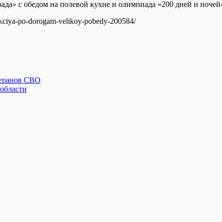
да» с обедом на полевой кухне и олимпиада «200 дней и ночей
a-akciya-po-dorogam-velikoy-pobedy-200584/
теранов СВО
 области