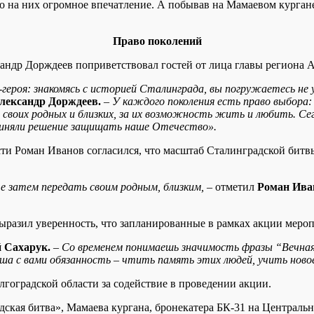
ло на них огромное впечатление. А побывав на Мамаевом кургане
Право поколений
андр Дорждеев поприветствовал гостей от лица главы региона А
а-героя: знакомясь с историей Сталинграда, вы погружаетесь не
лександр Дорждеев.
– У каждого поколения есть право выбора: 
 своих родных и близких, за их возможность жить и любить. Се
приняли решение защищать наше Отечество».
 Роман Иванов согласился, что масштаб Сталинградской битвы л
те затем передать своим родным, близким,
– отметил
Роман Ива
разил уверенность, что запланированные в рамках акции мероп
 Сахарук.
–
Со временем понимаешь значимость фразы “Вечная 
Наша с вами обязанность – чтить память этих людей, учить ново
гоградской области за содействие в проведении акции.
кая битва», Мамаева кургана, бронекатера БК-31 на Центрально