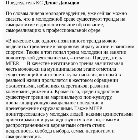
Председатель КС
Денис Давыдов
.
По словам лидера молодогвардейцев, уже сейчас можно
сказать, что в молодежной среде существуют тренды на
саморазвитие и дополнительное образование,
самореализацию в профессиональной сфере.
«В качестве еще одного позитивного тренда можно
выделить стремление к здоровому образу жизни и занятиям
спортом. Также в топ попал тренд молодежи на занятие
волонтерской деятельностью, – отметил Председатель
МГЕР. — В качестве негативного тренда значительная
часть молодежи на муниципальном этапе отметила
существующий в интернете культ насилия, который в
реальной жизни проявляется в жестоком обращении
с животными, избиениях сверстников, развитии
колумбайн-движений. Кроме того, среди подростков
существует тренд на маргинальную поп-культуру,
пропагандирующую аморальное поведение и
пренебрежение окружающими. Также МГЕР
поинтересовались у молодых людей, какими ценностными
ориентирами они руководствуются в жизни, самыми
распространенными вариантами ответа стали:
искренность, свобода выбора, семья, патриотизм и
самореализация.