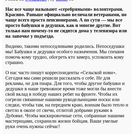
Нас все чаще называют «серебряными» волонтерами.
Красиво. Раньше официально величали ветеранами, но
чаще всего просто пенсионерами. А по сути — мы все
просто бабушки и дедушки, как и многие другие. Вот
только нам почему-то не сидится дома у телевизора или
на лавочке у подъезда.
Видимо, такими непоседливыми родились. Непоседушки
мы! Бабушки и дедушки особого назначения. Мы спешим
помочь кому трудно, обогреть кто замерз, успокоить кому
страшно.
О нас часто пишут корреспонденты «Сельской нови».
Сегодня мы сами решили рассказать о себе. Не для
рекламы, не для пиара. Для того, чтобы другие бабушки и
дедушки в наше тревожное время тоже могли бы внести
свой вклад в победу наших ребят на фронте. Чтобы их
согрели связанные нашими рукодельницами носки или
следки, чтобы там, на переднем краю, воинам было тепло и
светло в окопе от свечи, отлитой добрыми руками в
Дубовке. Чтобы маскировочные сети, собранные нашими
мастерицами, сохранили жизни бойцам. Ваши умелые
руки очень нужны сейчас!