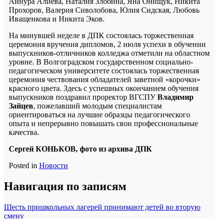
Айнура Алиева, Наталия Злобина, Яна Онищук, Никита
Прохоров, Валерия Сиволобова, Юлия Сидская, Любовь
Иващенкова и Никита Эков.
На минувшей неделе в ДПК состоялась торжественная
церемония вручения дипломов, 2 июля успехи в обучении
выпускников-отличников колледжа отметили на областном
уровне. В Волгоградском государственном социально-
педагогическом университете состоялась торжественная
церемония чествования обладателей заветной «корочки»
красного цвета. Здесь с успешных окончанием обучения
выпускников поздравил проректор ВГСПУ
Владимир
Зайцев
, пожелавший молодым специалистам
ориентироваться на лучшие образцы педагогического
опыта и непрерывно повышать свои профессиональные
качества.
Сергей КОНЬКОВ, фото из архива ДПК
Posted in
Новости
Навигация по записям
Шесть пришкольных лагерей принимают детей во вторую
смену