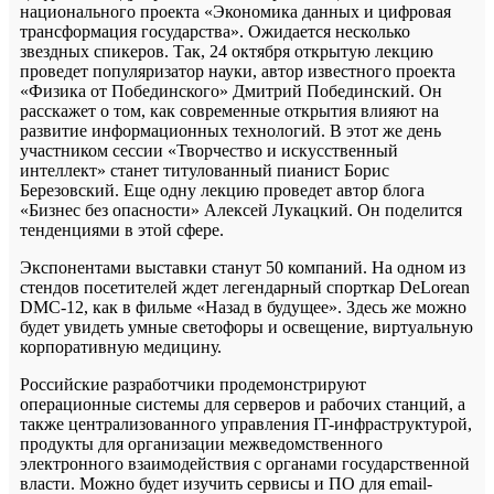
национального проекта «Экономика данных и цифровая
трансформация государства». Ожидается несколько
звездных спикеров. Так, 24 октября открытую лекцию
проведет популяризатор науки, автор известного проекта
«Физика от Побединского» Дмитрий Побединский. Он
расскажет о том, как современные открытия влияют на
развитие информационных технологий. В этот же день
участником сессии «Творчество и искусственный
интеллект» станет титулованный пианист Борис
Березовский. Еще одну лекцию проведет автор блога
«Бизнес без опасности» Алексей Лукацкий. Он поделится
тенденциями в этой сфере.
Экспонентами выставки станут 50 компаний. На одном из
стендов посетителей ждет легендарный спорткар DeLorean
DMC-12, как в фильме «Назад в будущее». Здесь же можно
будет увидеть умные светофоры и освещение, виртуальную
корпоративную медицину.
Российские разработчики продемонстрируют
операционные системы для серверов и рабочих станций, а
также централизованного управления IT-инфраструктурой,
продукты для организации межведомственного
электронного взаимодействия с органами государственной
власти. Можно будет изучить сервисы и ПО для email-