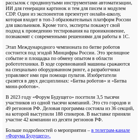
рассылок с продвинутыми инструментами автоматизации,
ИИ для генерации картинок и тем для писем и модулем
CDP. Один из экспонентов презентует онлайн-школу,
которая входит в топ-3 образовательных платформ России
для школьников. Кроме того, эксперты покажут свой
подход к проведению тестирования на проникновение,
познакомят с современными решениями для работы в 1С.
Этап Международного чемпионата по битве роботов
состоится под эгидой Минцифры России. Это зрелищное
событие и площадка по обмену опытом в области
робототехники. В ходе соревнований машины сражаются
на специально оборудованном ринге, а разработчики
управляют ими при помощи пультов. Изобретатели
сразятся в двух дисциплинах: «Битва роботов» и «Битва
мини-роботов».
В 2023 году «Форум Будущего» посетили 3,5 тысячи
участников из одной тысячи компаний. Это сто городов и
49 регионов РФ. Деловая программа состояла из 36 секций,
на которой выступили 188 спикеров. В выставке приняли
участие 42 компании из десяти регионов РФ.
Больше подробностей о мероприятии –
в телеграм-канале
«Форума Будущего».