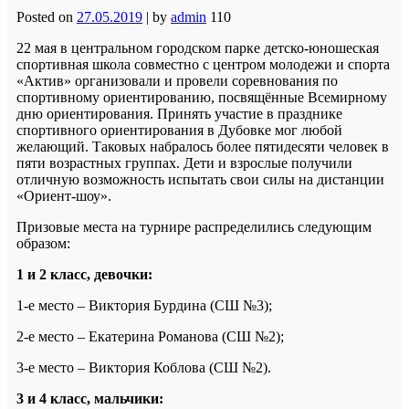
Posted on
27.05.2019
|
by
admin
110
22 мая в центральном городском парке детско-юношеская
спортивная школа совместно с центром молодежи и спорта
«Актив» организовали и провели соревнования по
спортивному ориентированию, посвящённые Всемирному
дню ориентирования.
Принять участие в празднике
спортивного ориентирования в Дубовке мог любой
желающий. Таковых набралось более пятидесяти человек в
пяти возрастных группах. Дети и взрослые получили
отличную возможность испытать свои силы на дистанции
«Ориент-шоу».
Призовые места на турнире распределились следующим
образом:
1 и 2 класс, девочки:
1-е место – Виктория Бурдина (СШ №3);
2-е место – Екатерина Романова (СШ №2);
3-е место – Виктория Коблова (СШ №2).
3 и 4 класс, мальчики: