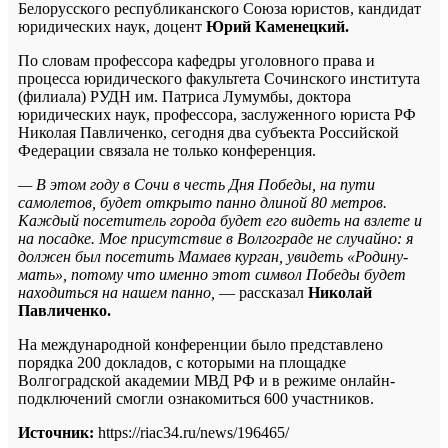
Белорусского республиканского Союза юристов, кандидат
юридических наук, доцент
Юрий Каменецкий.
По словам профессора кафедры уголовного права и
процесса юридического факультета Сочинского института
(филиала) РУДН им. Патриса Лумумбы, доктора
юридических наук, профессора, заслуженного юриста РФ
Николая Павличенко, сегодня два субъекта Российской
Федерации связала не только конференция.
— В этом году в Сочи в честь Дня Победы, на пути
самолетов, будет открыто панно длиной 80 метров.
Каждый посетитель города будет его видеть на взлете и
на посадке. Мое присутствие в Волгограде не случайно: я
должен был посетить Мамаев курган, увидеть «Родину-
мать», потому что именно этот символ Победы будет
находиться на нашем панно,
— рассказал
Николай
Павличенко.
На международной конференции было представлено
порядка 200 докладов, с которыми на площадке
Волгоградской академии МВД РФ и в режиме онлайн-
подключений смогли ознакомиться 600 участников.
Источник:
https://riac34.ru/news/196465/