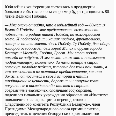
Юбилейная конференция состоялась в преддверии
большого события: совсем скоро мир будет праздновать 80-
летие Великой Победы.
— Мне очень отрадно, что в юбилейный год — 80-летия
Великой Победы — мне представилась возможность
побывать на родине нашей Победы, на волгоградской
земле. И поблагодарить наших предков, фронтовиков,
которые начали ковать здесь Победу. Ту Победу, благодаря
которой освобождён был город Минск и другие города
Беларуси: Могилёв, Гродно, Брест. Мы этот подвиг
никогда не забудем. И мы свято чтим это и показываем
подрастающему поколению. За нами завтра в строй
встанут молодые ребята, которые должны понимать, в
чем заключается их истинное предназначение, как они
должны относиться к своей истории и чтить
традиционные ценности, дорожить и приумножать
полученные в наследство богатства и строить
современные высокотехнологичные государства,
—
поделился начальник учреждения образования «Институт
повышения квалификации и переподготовки
Следственного комитета Республики Беларусь», член
Президиума Международного союза криминалистов,
председатель отделения белорусских криминалистов