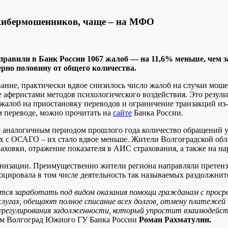
 кибермошенников, чаще – на МФО
аправили в Банк России 1067 жалоб — на 11,6% меньше, чем 
ерно половину от общего количества.
вание, практически вдвое снизилось число жалоб на случаи моше
е аферистами методов психологического воздействия. Это резул
жалоб на приостановку переводов и ограничение транзакций из-
м переводе, можно прочитать на
сайте
Банка России.
 с аналогичным периодом прошлого года количество обращений ум
ых с ОСАГО – их стало вдвое меньше. Жители Волгоградской об
аховки, отражение показателя в АИС страхования, а также на н
низации. Преимущественно жители региона направляли претензи
оцировала в том числе деятельность так называемых раздолжнит
тся заработать под видом оказания помощи гражданам с прос
угах, обещают полное списание всех долгов, отмену платежей п
 урегулирования задолженности, который упростит взаимодейс
м Волгоград Южного ГУ Банка России
Роман Рахматулин.