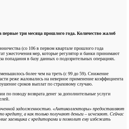
за первые три месяца прошлого года. Количество жалоб
нничества (со 106 в первом квартале прошлого года
ьтат ужесточения мер, которые регулятор и банки принимают
за попадания в базу данных о подозрительных операциях.
еньшилось более чем на треть (с 99 до 59). Снижение
ласти реже жаловались на неверное применение коэффициента
арушение сроков выплат по страховому случаю.
и по поводу возврата денег за дополнительные услуги
елей.
роченной задолженностью. «Антиколлекторы» предоставляют
о кредиту, а как только получают деньги – исчезают. Сейчас
твие заемщика с кредиторами и позволит ему избежать