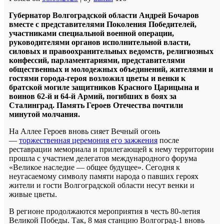
Губернатор Волгоградской области Андрей Бочаров
вместе с представителями Поколения Победителей,
участниками специальной военной операции,
руководителями органов исполнительной власти,
силовых и правоохранительных ведомств, религиозных
конфессий, парламентариями, представителями
общественных и молодежных объединений, жителями и
гостями города-героя возложил цветы и венки к
братской могиле защитников Красного Царицына и
воинов 62-й и 64-й Армий, погибших в боях за
Сталинград. Память Героев Отечества почтили
минутой молчания.
На Аллее Героев вновь сияет Вечный огонь
—
торжественная церемония его зажжения
после
реставрации мемориала и прилегающей к нему территории
прошла с участием делегатов международного форума
«Великое наследие — общее будущее». Сегодня к
неугасаемому символу памяти народа о павших героях
жители и гости Волгоградской области несут венки и
живые цветы.
В регионе продолжаются мероприятия в честь 80-летия
Великой Победы. Так, 8 мая станцию Волгоград-1 вновь