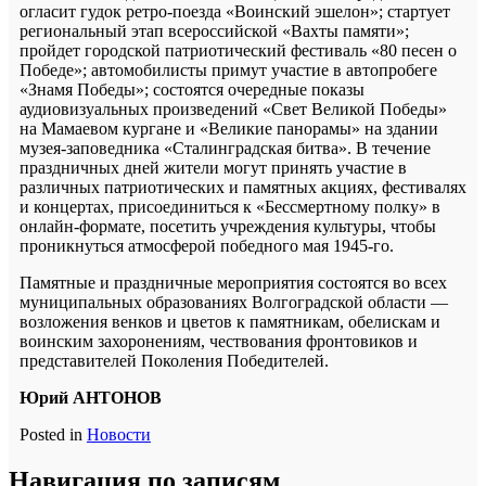
огласит гудок ретро-поезда «Воинский эшелон»; стартует
региональный этап всероссийской «Вахты памяти»;
пройдет городской патриотический фестиваль «80 песен о
Победе»; автомобилисты примут участие в автопробеге
«Знамя Победы»; состоятся очередные показы
аудиовизуальных произведений «Свет Великой Победы»
на Мамаевом кургане и «Великие панорамы» на здании
музея-заповедника «Сталинградская битва». В течение
праздничных дней жители могут принять участие в
различных патриотических и памятных акциях, фестивалях
и концертах, присоединиться к «Бессмертному полку» в
онлайн-формате, посетить учреждения культуры, чтобы
проникнуться атмосферой победного мая 1945-го.
Памятные и праздничные мероприятия состоятся во всех
муниципальных образованиях Волгоградской области —
возложения венков и цветов к памятникам, обелискам и
воинским захоронениям, чествования фронтовиков и
представителей Поколения Победителей.
Юрий АНТОНОВ
Posted in
Новости
Навигация по записям