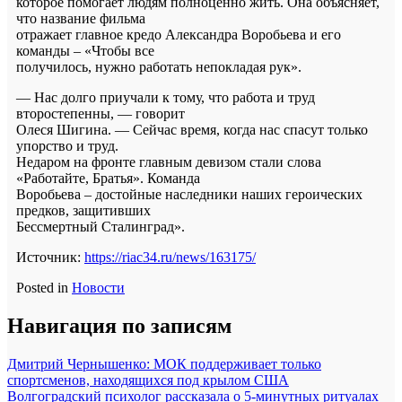
которое помогает людям полноценно жить. Она объясняет,
что название фильма
отражает главное кредо Александра Воробьева и его
команды – «Чтобы все
получилось, нужно работать непокладая рук».
— Нас долго приучали к тому, что работа и труд
второстепенны, — говорит
Олеся Шигина. — Сейчас время, когда нас спасут только
упорство и труд.
Недаром на фронте главным девизом стали слова
«Работайте, Братья». Команда
Воробьева – достойные наследники наших героических
предков, защитивших
Бессмертный Сталинград».
Источник:
https://riac34.ru/news/163175/
Posted in
Новости
Навигация по записям
Дмитрий Чернышенко: МОК поддерживает только
спортсменов, находящихся под крылом США
Волгоградский психолог рассказала о 5-минутных ритуалах