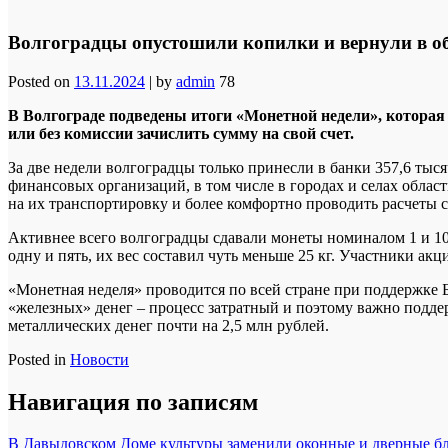
Волгоградцы опустошили копилки и вернули в об
Posted on
13.11.2024
|
by
admin
78
В Волгограде подведены итоги «Монетной недели», которая 
или без комиссии зачислить сумму на свой счет.
За две недели волгоградцы только принесли в банки 357,6 тыс
финансовых организаций, в том числе в городах и селах облас
на их транспортировку и более комфортно проводить расчеты 
Активнее всего волгоградцы сдавали монеты номиналом 1 и 10
одну и пять, их вес составил чуть меньше 25 кг. Участники 
«Монетная неделя» проводится по всей стране при поддержке 
«железных» денег – процесс затратный и поэтому важно поддер
металлических денег почти на 2,5 млн рублей.
Posted in
Новости
Навигация по записям
В Давыдовском Доме культуры заменили оконные и дверные б