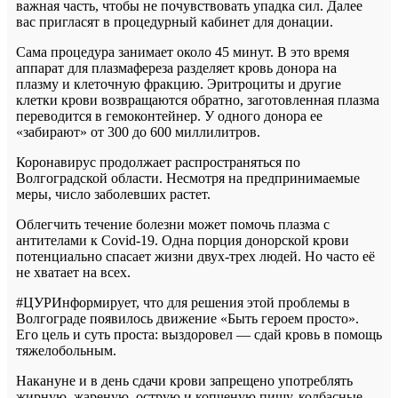
важная часть, чтобы не почувствовать упадка сил. Далее
вас пригласят в процедурный кабинет для донации.
Сама процедура занимает около 45 минут. В это время
аппарат для плазмафереза разделяет кровь донора на
плазму и клеточную фракцию. Эритроциты и другие
клетки крови возвращаются обратно, заготовленная плазма
переводится в гемоконтейнер. У одного донора ее
«забирают» от 300 до 600 миллилитров.
Коронавирус продолжает распространяться по
Волгоградской области. Несмотря на предпринимаемые
меры, число заболевших растет.
Облегчить течение болезни может помочь плазма с
антителами к Covid-19. Одна порция донорской крови
потенциально спасает жизни двух-трех людей. Но часто её
не хватает на всех.
#ЦУРИнформирует, что для решения этой проблемы в
Волгограде появилось движение «Быть героем просто».
Его цель и суть проста: выздоровел — сдай кровь в помощь
тяжелобольным.
Накануне и в день сдачи крови запрещено употреблять
жирную, жареную, острую и копченую пищу, колбасные