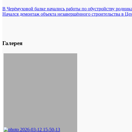
В Черёмуховой балке начались работы по обустройству родник
Начался демонтаж объекта незавершённого строительства в Це
Галерея