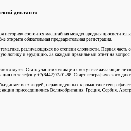
ский диктант»
оя история» состоится масштабная международная просветитель
е открыта обязательная предварительная регистрация.
тематике, различающихся по степени сложности. Первая часть с
ую логику и эрудицию. За каждый правильный ответ на вопрос у
ного музея. Стать участником акции смогут все желающие незав
рация по телефону
+7(8442)97-91-88
. Старт географического дикта
бъединяет всех людей, неравнодушных к романтике географичес
 к акции присоединились Великобритания, Греция, Сербия, Австр