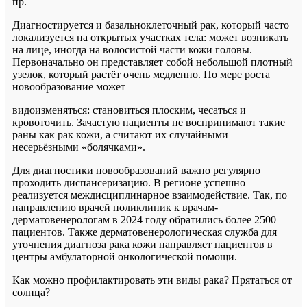
пр.
Диагностируется и базальноклеточный рак, который часто
локализуется на открытых участках тела: может возникать
на лице, иногда на волосистой части кожи головы.
Первоначально он представляет собой небольшой плотный
узелок, который растёт очень медленно. По мере роста
новообразование может
видоизменяться: становиться плоским, чесаться и
кровоточить. Зачастую пациенты не воспринимают такие
раны как рак кожи, а считают их случайными
несерьёзными «болячками».
Для диагностики новообразований важно регулярно
проходить диспансеризацию. В регионе успешно
реализуется междисциплинарное взаимодействие. Так, по
направлению врачей поликлиник к врачам-
дерматовенерологам в 2024 году обратились более 2500
пациентов. Также дерматовенерологическая служба для
уточнения диагноза рака кожи направляет пациентов в
центры амбулаторной онкологической помощи.
Как можно профилактировать эти виды рака? Прятаться от
солнца?