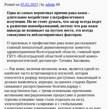
Posted on
05.02.2025
|
by
admin
69
Одна из самых вероятных причин рака кожи –
длительное воздействие ультрафиолетового
излучения. Но не стоит думать, что загар всегда ведет
к развитию новообразований, потому что рак кожи
никогда не возникает на пустом месте, это всегда
совокупность неблагоприятных факторов.
О признаках и профилактике рака кожи рассказывает
главный внештатный дерматовенеролог комитета
здравоохранения Волгоградской области, главный врач
ГБУЗ «Волгоградский областной клинический кожно-
венерологический диспансер» Татьяна Заклякова.
— Рак кожи, включая меланому кожи, является одной из
наиболее часто встречающихся опухолей, которая
относится к разряду визуально-доступных локализаций и
должна выявляться, априори, на ранних стадиях.Врачи
связывают распространение болезни,наряду с
наследственностью, с тремя основными причинами:
активными миграционными процессами и развитием
туризма (северяне чаще стали отдыхать на юге),
злоупотреблением соляриями и с глобальными
климатическими изменениями, которые влияют и на наш