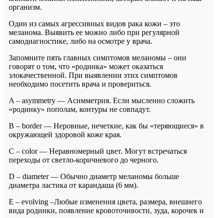
организм.
Один из самых агрессивных видов рака кожи – это
меланома. Выявить ее можно либо при регулярной
самодиагностике, либо на осмотре у врача.
Запомните пять главных симптомов меланомы – они
говорят о том, что «родинка» может оказаться
злокачественной. При выявлении этих симптомов
необходимо посетить врача и провериться.
A – asymmetry — Асимметрия. Если мысленно сложить
«родинку» пополам, контуры не совпадут.
B – border — Неровные, нечеткие, как бы «теряющиеся» в
окружающей здоровой коже края.
C – color — Неравномерный цвет. Могут встречаться
переходы от светло-коричневого до черного.
D – diameter — Обычно диаметр меланомы больше
диаметра ластика от карандаша (6 мм).
E – evolving –Любые изменения цвета, размера, внешнего
вида родинки, появление кровоточивости, зуда, корочек и