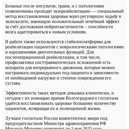
Больные после инсультов, травм, и с патологиями
позвоночника проходят экзореабилитацию — специальный
метод восстановления здоровья через регулярную ходьбу в
экзоскелете, имеющую положительный лечебный эффект
за счёт достижения нейропластичности – способности
мозга адаптироваться к новым условиям.
В работе также используются стабилоплатформы для
реабилитации пациентов с неврологическими патологиями
и нарушениями двигательных функций. Для
послеоперационной реабилитации, в том числе,
профилактики посттравматических осложнений есть
аппараты для непрерывного движения, которые можно
настраивать индивидуально под пациента в зависимости
от необходимой нагрузки и степени повреждения его
сустава.
Эффективность таких методов доказана клинически, и
сегодня с их помощью врачам Волгоградского госпиталя
удаётся восстанавливать здоровье большому количеству
пациентов, возвращая их к полноценной жизни.
Лучшие госпитали России компетентное жюри под
председательством Министра здравоохранения РФ
Михаила Мурашко определит до 1 мая 2025 года.