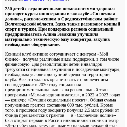
250 детей с ограниченными возможностями здоровья
проходят курсы иппотерапии в экоклубе «Солнечная
долина», расположенном в Среднеахтубинском районе
Волгоградской области. Здесь также развивают конный
спорт и туризм. При поддержке региона социальный
предприниматель Алина Зевакина улучшила
материально-техническую базу экоцентра, закупив
необходимое оборудование.
Конный клуб активно сотрудничает с центром «Мой
бизнес», получая различные виды поддержки, в том числе
финансовую. Для реабилитации детей-инвалидов
требуются специальная амуниция и посадочные монтуары,
необходимы условия доступной среды на территории
клуба. Все это удалось организовать с привлечением
господдержки: в 2020 году социальная
предпринимательница выиграла региональный этап
программы «Мама-предприниматель», в 2022 и 2023 годах
— конкурс «Лучший социальный проект». Общая сумма
полученных грантов составила 600 тыс. рублей. Кроме
того, в прошлом году экоцентр получил 2,5 млн рублей от
Фонда президентских грантов — в «Солнечной долине»
был открыт первый в России инклюзивный конный театр
«Летать без крыльев», где помимо навыков верховой езды