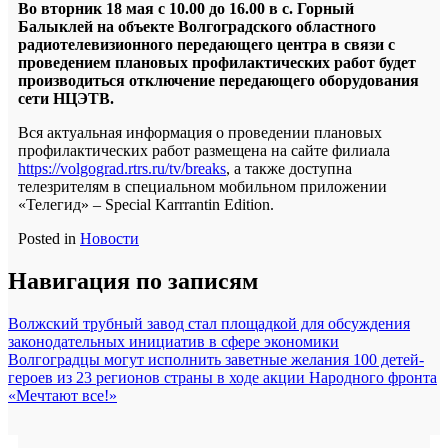
Во вторник 18 мая с 10.00 до 16.00 в с. Горный
Балыклей на объекте Волгоградского областного
радиотелевизионного передающего центра в связи с
проведением плановых профилактических работ будет
производиться отключение передающего оборудования
сети НЦЭТВ.
Вся актуальная информация о проведении плановых
профилактических работ размещена на сайте филиала
https://volgograd.rtrs.ru/tv/breaks
, а также доступна
телезрителям в специальном мобильном приложении
«Телегид» – Special Karrrantin Edition.
Posted in
Новости
Навигация по записям
Волжский трубный завод стал площадкой для обсуждения
законодательных инициатив в сфере экономики
Волгоградцы могут исполнить заветные желания 100 детей-
героев из 23 регионов страны в ходе акции Народного фронта
«Мечтают все!»