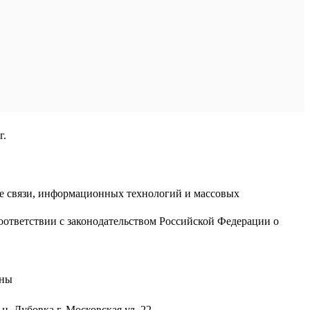
г.
ре связи, информационных технологий и массовых
оответствии с законодательством Российской Федерации о
аны
н, Дубовка г, Московская ул, 22