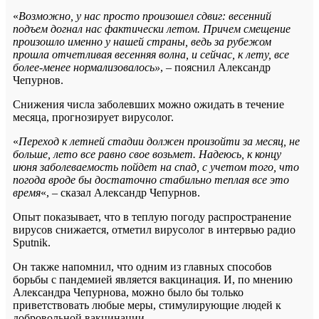
«
Возможно, у нас просто произошел сдвиг: весенний
подъем догнал нас фактически летом. Причем смещение
произошло именно у нашей страны, ведь за рубежом
прошла отчетливая весенняя волна, и сейчас, к лету, все
более-менее нормализовалось»
, – пояснил Александр
Чепурнов.
Снижения числа заболевших можно ожидать в течение
месяца, прогнозирует вирусолог.
«
Переход к летней стадии должен произойти за месяц, не
больше, лето все равно свое возьмет. Надеюсь, к концу
июня заболеваемость пойдет на спад, с учетом того, что
погода вроде бы достаточно стабильно теплая все это
время
«, – сказал Александр Чепурнов.
Опыт показывает, что в теплую погоду распространение
вирусов снижается, отметил вирусолог в интервью радио
Sputnik.
Он также напомнил, что одним из главных способов
борьбы с пандемией является вакцинация. И, по мнению
Александра Чепурнова, можно было бы только
приветствовать любые меры, стимулирующие людей к
добровольной вакцинации.