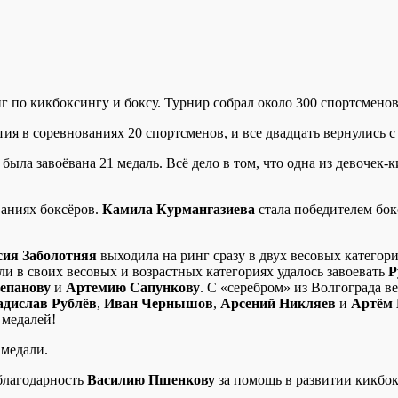
по кикбоксингу и боксу. Турнир собрал около 300 спортсменов 
я в соревнованиях 20 спортсменов, и все двадцать вернулись с
ыла завоёвана 21 медаль. Всё дело в том, что одна из девочек-к
ваниях боксёров.
Камила Курмангазиева
стала победителем бокс
сия Заболотняя
выходила на ринг сразу в двух весовых категория
ли в своих весовых и возрастных категориях удалось завоевать
Р
епанову
и
Артемию Сапункову
. С «серебром» из Волгограда в
адислав Рублёв
,
Иван Чернышов
,
Арсений Никляев
и
Артём 
 медалей!
 медали.
благодарность
Василию Пшенкову
за помощь в развитии кикбок