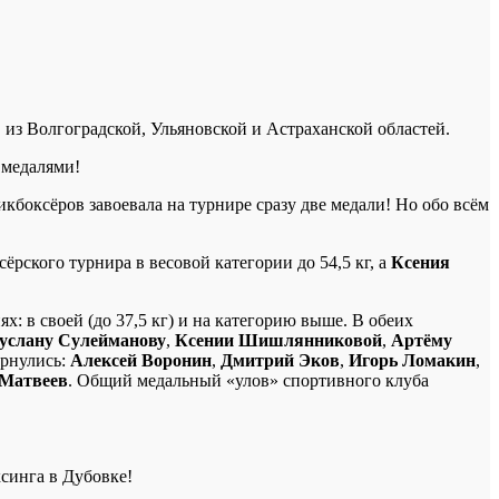
из Волгоградской, Ульяновской и Астраханской областей.
 медалями!
икбоксёров завоевала на турнире сразу две медали! Но обо всём
ёрского турнира в весовой категории до 54,5 кг, а
Ксения
х: в своей (до 37,5 кг) и на категорию выше. В обеих
услану Сулейманову
,
Ксении Шишлянниковой
,
Артёму
ернулись:
Алексей Воронин
,
Дмитрий Эков
,
Игорь Ломакин
,
Матвеев
. Общий медальный «улов» спортивного клуба
синга в Дубовке!