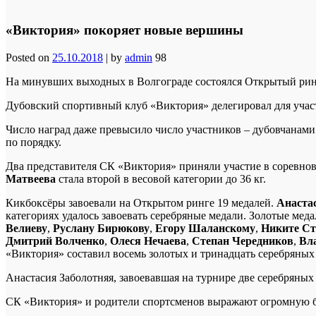
«Виктория» покоряет новые вершины
Posted on
25.10.2018
|
by
admin
98
На минувших выходных в Волгограде состоялся Открытый ринг 
Дубовский спортивный клуб «Виктория» делегировал для участи
Число наград даже превысило число участников – дубовчанами б
по порядку.
Два представителя СК «Виктория» приняли участие в соревно
Матвеева
стала второй в весовой категории до 36 кг.
Кикбоксёры завоевали на Открытом ринге 19 медалей.
Анаста
категориях удалось завоевать серебряные медали. Золотые меда
Велиеву
,
Руслану Бирюкову
,
Егору Шаланскому
,
Никите Ст
Дмитрий Волченко
,
Олеся Нечаева
,
Степан Чередников
,
Вл
«Виктория» составил восемь золотых и тринадцать серебряных
Анастасия Заболотняя, завоевавшая на турнире две серебряных
СК «Виктория» и родители спортсменов выражают огромную 