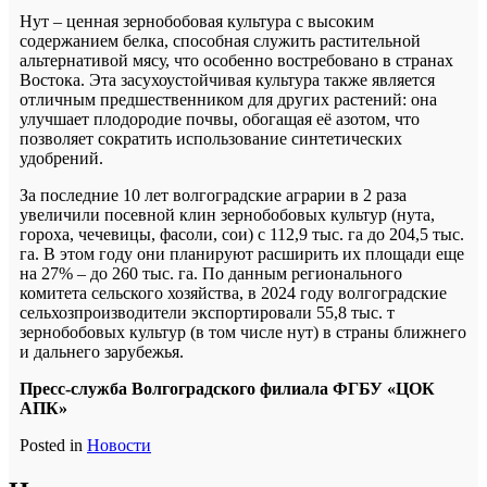
Нут – ценная зернобобовая культура с высоким
содержанием белка, способная служить растительной
альтернативой мясу, что особенно востребовано в странах
Востока. Эта засухоустойчивая культура также является
отличным предшественником для других растений: она
улучшает плодородие почвы, обогащая её азотом, что
позволяет сократить использование синтетических
удобрений.
За последние 10 лет волгоградские аграрии в 2 раза
увеличили посевной клин зернобобовых культур (нута,
гороха, чечевицы, фасоли, сои) с 112,9 тыс. га до 204,5 тыс.
га. В этом году они планируют расширить их площади еще
на 27% – до 260 тыс. га. По данным регионального
комитета сельского хозяйства, в 2024 году волгоградские
сельхозпроизводители экспортировали 55,8 тыс. т
зернобобовых культур (в том числе нут) в страны ближнего
и дальнего зарубежья.
Пресс-служба Волгоградского филиала ФГБУ «ЦОК
АПК»
Posted in
Новости