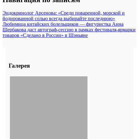
Эндокринолог Арсенова: «Среди поваренной, морской и
йодированной солью всегда выбирайте последнюю»
Любимица китайских болельщиков — фигуристка Анна
Щербакова даст автограф-сессию в рамках фестиваля-ярмарки
товаров «Сделано в России» в Шэньяне
Галерея