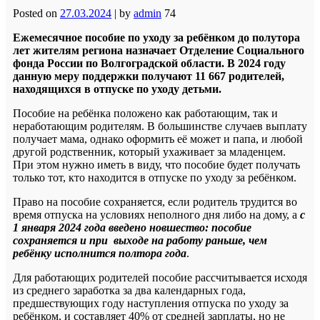
Posted on
27.03.2024
|
by
admin
74
Ежемесячное пособие по уходу за ребёнком до полутора
лет жителям региона назначает Отделение Социального
фонда России по Волгоградской области. В 2024 году
данную меру поддержки получают 11 667 родителей,
находящихся в отпуске по уходу детьми.
Пособие на ребёнка положено как работающим, так и
неработающим родителям. В большинстве случаев выплату
получает мама, однако оформить её может и папа, и любой
другой родственник, который ухаживает за младенцем.
При этом нужно иметь в виду, что пособие будет получать
только тот, кто находится в отпуске по уходу за ребёнком.
Право на пособие сохраняется, если родитель трудится во
время отпуска на условиях неполного дня либо на дому, а
с
1 января 2024 года введено новшество: пособие
сохраняется и при выходе на работу раньше, чем
ребёнку исполнится полтора года
.
Для работающих родителей пособие рассчитывается исходя
из среднего заработка за два календарных года,
предшествующих году наступления отпуска по уходу за
ребёнком, и составляет 40% от средней зарплаты, но не