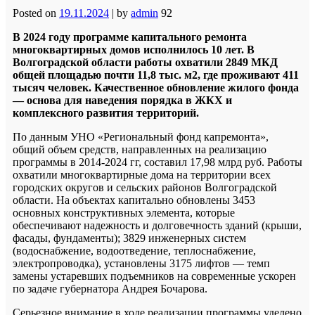
Posted on
19.11.2024
|
by
admin
92
В 2024 году программе капитального ремонта
многоквартирных домов исполнилось 10 лет. В
Волгоградской области работы охватили 2849 МКД
общей площадью почти 11,8 тыс. м2, где проживают 411
тысяч человек. Качественное обновление жилого фонда
— основа для наведения порядка в ЖКХ и
комплексного развития территорий.
По данным УНО «Региональный фонд капремонта»,
общий объем средств, направленных на реализацию
программы в 2014-2024 гг, составил 17,98 млрд руб. Работы
охватили многоквартирные дома на территории всех
городских округов и сельских районов Волгоградской
области. На объектах капитально обновлены 3453
основных конструктивных элемента, которые
обеспечивают надежность и долговечность зданий (крыши,
фасады, фундаменты); 3829 инженерных систем
(водоснабжение, водоотведение, теплоснабжение,
электропроводка), установлены 3175 лифтов — темп
замены устаревших подъемников на современные ускорен
по задаче губернатора Андрея Бочарова.
Серьезное внимание в ходе реализации программы уделено