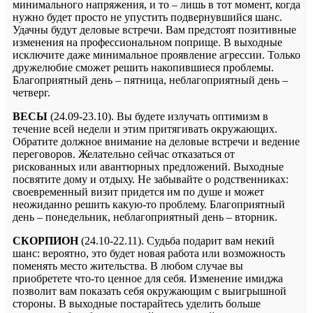
минимального напряжения, и то – лишь в тот момент, когда
нужно будет просто не упустить подвернувшийся шанс.
Удачны будут деловые встречи. Вам предстоят позитивные
изменения на профессиональном поприще. В выходные
исключите даже минимальное проявление агрессии. Только
дружелюбие сможет решить накопившиеся проблемы.
Благоприятный день – пятница, неблагоприятный день –
четверг.
ВЕСЫ
(24.09-23.10). Вы будете излучать оптимизм в
течение всей недели и этим притягивать окружающих.
Обратите должное внимание на деловые встречи и ведение
переговоров. Желательно сейчас отказаться от
рискованных или авантюрных предложений. Выходные
посвятите дому и отдыху. Не забывайте о родственниках:
своевременный визит придется им по душе и может
неожиданно решить какую-то проблему. Благоприятный
день – понедельник, неблагоприятный день – вторник.
СКОРПИОН
(24.10-22.11). Судьба подарит вам некий
шанс: вероятно, это будет новая работа или возможность
поменять место жительства. В любом случае вы
приобретете что-то ценное для себя. Изменение имиджа
позволит вам показать себя окружающим с выигрышной
стороны. В выходные постарайтесь уделить больше