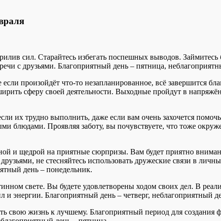
евраля
рилив сил. Старайтесь избегать поспешных выводов. Займитесь 
речи с друзьями. Благоприятный день – пятница, неблагоприятны
 если произойдёт что-то незапланированное, всё завершится бл
сширить сферу своей деятельности. Выходные пройдут в напряжё
если их трудно выполнить, даже если вам очень захочется помоч
ми блюдами. Проявляя заботу, вы почувствуете, что тоже окру
ной и щедрой на приятные сюрпризы. Вам будет приятно внимани
 друзьями, не стесняйтесь использовать дружеские связи в личн
иятный день – понедельник.
тинном свете. Вы будете удовлетворены ходом своих дел. В ре
л и энергии. Благоприятный день – четверг, неблагоприятный де
 свою жизнь к лучшему. Благоприятный период для создания ф
еблагоприятный день – пятница.