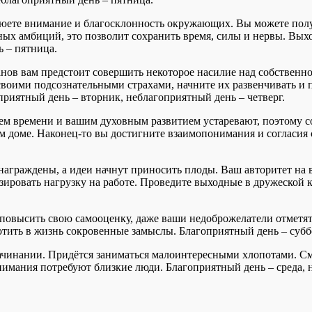
юете внимание и благосклонность окружающих. Вы можете пол
чных амбиций, это позволит сохранить время, силы и нервы. В
ь – пятница.
ов вам предстоит совершить некоторое насилие над собственной
 своими подсознательными страхами, начните их развенчивать и п
приятный день – вторник, неблагоприятный день – четверг.
ем времени и вашим духовным развитием устаревают, поэтому со
 доме. Наконец-то вы достигните взаимопонимания и согласия 
знаграждены, а идеи начнут приносить плоды. Ваш авторитет н
зировать нагрузку на работе. Проведите выходные в дружеской 
повысить свою самооценку, даже ваши недоброжелатели отметят
тить в жизнь сокровенные замыслы. Благоприятный день – суббо
ачинании. Придётся заниматься малоинтересными хлопотами. См
имания потребуют близкие люди. Благоприятный день – среда, 