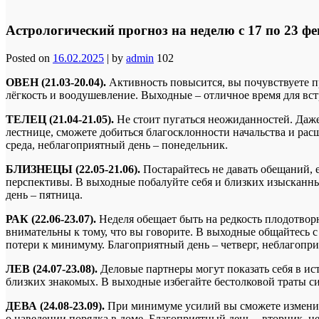
Астрологический прогноз на неделю с 17 по 23 ф
Posted on
16.02.2025
|
by
admin
102
ОВЕН (21.03-20.04).
Активность повысится, вы почувствуете п
лёгкость и воодушевление. Выходные – отличное время для вст
ТЕЛЕЦ (21.04-21.05).
Не стоит пугаться неожиданностей. Даже
лестнице, сможете добиться благосклонности начальства и ра
среда, неблагоприятный день – понедельник.
БЛИЗНЕЦЫ (22.05-21.06).
Постарайтесь не давать обещаний, 
перспективы. В выходные побалуйте себя и близких изысканны
день – пятница.
РАК (22.06-23.07).
Неделя обещает быть на редкость плодотвор
внимательны к тому, что вы говорите. В выходные общайтесь с
потери к минимуму. Благоприятный день – четверг, неблагопр
ЛЕВ (24.07-23.08).
Деловые партнеры могут показать себя в ис
близких знакомых. В выходные избегайте бестолковой траты си
ДЕВА (24.08-23.09).
При минимуме усилий вы сможете изменить
о наведении порядка в доме. Благоприятный день – вторник, н