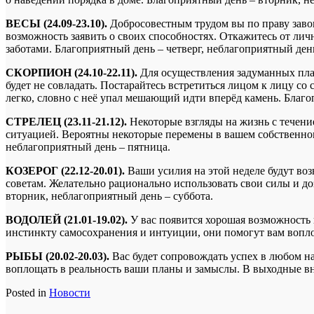
ВЕСЫ (24.09-23.10).
Добросовестным трудом вы по праву заво
возможность заявить о своих способностях. Откажитесь от ли
заботами. Благоприятный день – четверг, неблагоприятный ден
СКОРПИОН (24.10-22.11).
Для осуществления задуманных план
будет не совладать. Постарайтесь встретиться лицом к лицу со
легко, словно с неё упал мешающий идти вперёд камень. Благо
СТРЕЛЕЦ (23.11-21.12).
Некоторые взгляды на жизнь с течени
ситуацией. Вероятны некоторые перемены в вашем собственном
неблагоприятный день – пятница.
КОЗЕРОГ (22.12-20.01).
Ваши усилия на этой неделе будут во
советам. Желательно рационально использовать свои силы и до
вторник, неблагоприятный день – суббота.
ВОДОЛЕЙ (21.01-19.02).
У вас появится хорошая возможность 
инстинкту самосохранения и интуиции, они помогут вам вопло
РЫБЫ (20.02-20.03).
Вас будет сопровождать успех в любом н
воплощать в реальность ваши планы и замыслы. В выходные вн
Posted in
Новости