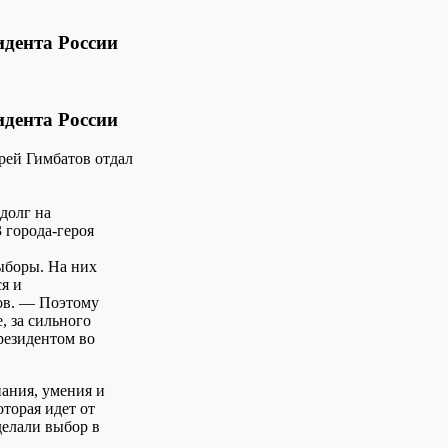
идента России
идента России
рей Гимбатов отдал
долг на
 города-героя
ыборы. На них
ся и
ов. — Поэтому
, за сильного
резидентом во
нания, умения и
оторая идет от
делали выбор в