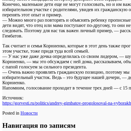
Конечно, маленькие дети еще не могут голосовать, но и им важ
избирательном участке с родителями, увидев их гражданскую о
перенять этот опыт и пример.
— Можно много раз повторять и объяснять ребенку прописные
дети видят, что отец или мама поступают по-другому, то они не
следовать. Поэтому для нас так важен личный пример, — расс
Гимбатов.
Так считает и семья Корниенко, которые в этот день также про
этом участке, тоже придя туда всей семьей.
— У нас уже даже дочка определилась со своим лидером, — шу
Корниенко, — мы это обсуждаем с ней дома, рассказываем, об
с папой голосуем за сильного президента.
— Очень важно проявлять гражданскую позицию, поэтому мы 
избирательный участок. Ведь – это будущее нашей дочери, — 
Корниенко.
Напомним, голосование проходит в течение трех дней — с 15 п
Источник:
https://gorvesti.ru/politics/a
ndrey-gimbatov-progolosoval-na
-vyborakh
Posted in
Новости
Навигация по записям