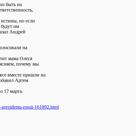
но быть на
тветственность,
 истины, но если
 будут им
казал Андрей
голосовали на
тит мама Олеся
ъясняем, почему мы
все вместе пришли на
добавил Артем
о 17 марта.
-prezidenta-rossii-16
1892.html