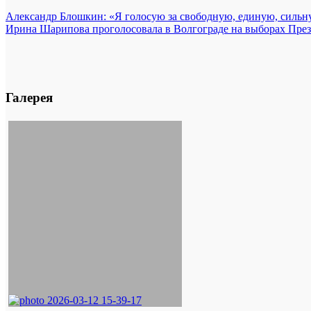
Александр Блошкин: «Я голосую за свободную, единую, силь
Ирина Шарипова проголосовала в Волгограде на выборах През
Галерея