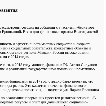
развития
рассмотрены сегодня на собрании с участием губернатора
 Ерошкиной. В эти дни финансовые органы Волгоградской
чивость и эффективность местных бюджетов и бюджета
нения социальных обязательств, конкретные объекты и
совых органов региона Минфин России высоко оценил
ами с 2014 года».
ме того, в 2018 году министр финансов РФ Антон Силуанов
отке и реализации государственной политики, нормативно-
ения финансами за 2017 год, отрадно было заметить, что
ти дал рывок. Это касается и качества финансового
тивной долговой политики», — подчеркнула Лариса Ерошкина.
по реализации прорывных проектов развития региона: «В
ходимые ресурсы и опыт для дальнейшего социально-