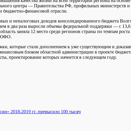
вышения качества жизни на всей территории региона на основе т
ального центра — Правительства РФ, профильных министерств и
и бюджетно-финансовой отрасли.
вых и неналоговых доходов консолидированного бюджета Волгог
чем в два раза выросли объемы федеральной поддержки — с 13,6 
 область заняла 12 место среди регионов страны по темпам рос
в ЮФО.
ержки, которые стали дополнением к уже существующим и доказ
 финансовым блоком областной администрации в проекте бюджета
ты, проектирование которых начнется в следующем году.
ии» 2018-2019 гг. превысило 100 тысяч