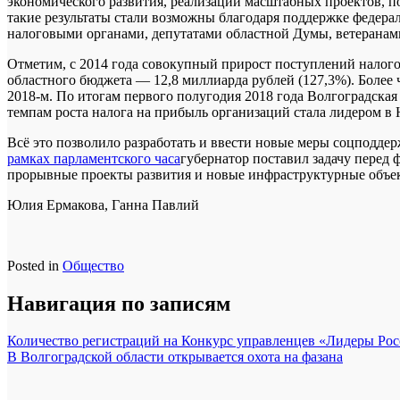
экономического развития, реализации масштабных проектов, по
такие результаты стали возможны благодаря поддержке федер
налоговыми органами, депутатами областной Думы, ветеранам
Отметим, с 2014 года совокупный прирост поступлений налого
областного бюджета — 12,8 миллиарда рублей (127,3%). Более 
2018-м. По итогам первого полугодия 2018 года Волгоградская
темпам роста налога на прибыль организаций стала лидером 
Всё это позволило разработать и ввести новые меры соцподд
рамках парламентского часа
губернатор поставил задачу перед
прорывные проекты развития и новые инфраструктурные объек
Юлия Ермакова, Ганна Павлий
Posted in
Общество
Навигация по записям
Количество регистраций на Конкурс управленцев «Лидеры Росс
В Волгоградской области открывается охота на фазана