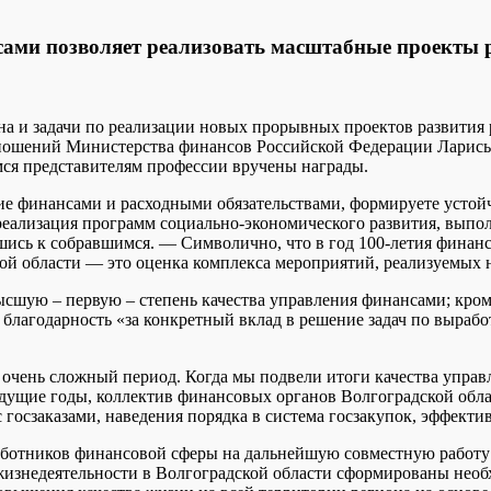
сами позволяет реализовать масштабные проекты 
а и задачи по реализации новых прорывных проектов развития 
ношений Министерства финансов Российской Федерации Ларисы
мся представителям профессии вручены награды.
ие финансами и расходными обязательствами, формируете устой
еализация программ социально-экономического развития, выпол
шись к собравшимся. — Символично, что в год 100-летия финан
й области — это оценка комплекса мероприятий, реализуемых н
ысшую – первую – степень качества управления финансами; кро
 благодарность «за конкретный вклад в решение задач по выраб
 очень сложный период. Когда мы подвели итоги качества управл
дущие годы, коллектив финансовых органов Волгоградской облас
с госзаказами, наведения порядка в система госзакупок, эффек
аботников финансовой сферы на дальнейшую совместную работу 
жизнедеятельности в Волгоградской области сформированы необ