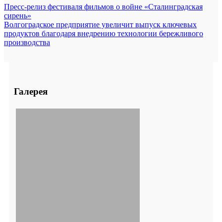
Пресс-релиз фестиваля фильмов о войне «Сталинградская
сирень»
Волгоградское предприятие увеличит выпуск ключевых
продуктов благодаря внедрению технологии бережливого
производства
Галерея