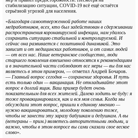
стабилизацию ситуации, COVID-19 всё ещё остаётся
серьёзной угрозой для населения.
«
Благодаря самоотверженной работе наших
медработников, всех, кто был задействован в сдерживании
распространения коронавирусной инфекции, нам удалось
сохранить ситуацию стабильной и контролируемой. И
сейчас она развивается с позитивной динамикой. Это
зависит и от медицинских работников, и от самих людей
— от всех нас. Наше ветеранское сообщество, люди
старшего поколения взвешенно относятся к рекомендациям
и в значительной части соблюдают все меры — вы для нас
являетесь в этом примером
, — отметил Андрей Бочаров.
—
Главный вопрос сегодня — сохранение здоровья. И путь
есть только один — вакцинация. Не откладывайте этот
вопрос в долгий ящик. Ваш пример будет очень
показательным для всех жителей. Далеко ходить не буду: я
тоже провакцинировался, как и вся моя семья. Когда мы
обсуждали этот вопрос, пришли к единому мнению —
нужно вакцинироваться, молодому поколению тоже,
чтобы не занести эту заразу бабушкам и дедушкам. А вы
(ветераны – прим.) являетесь авторитетными людьми, и
важно, чтобы в этом вопросе вы сами сказали свое веское
слово
».