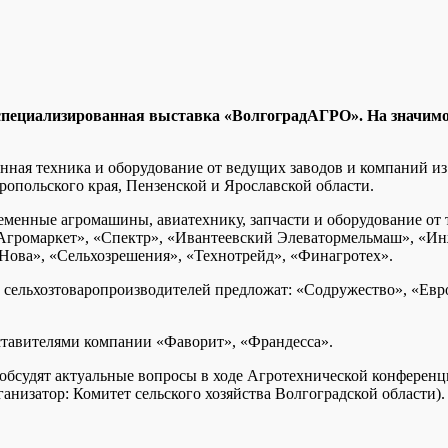
я специализированная выставка «ВолгоградАГРО». На значим
енная техника и оборудование от ведущих заводов и компаний из
ропольского края, Пензенской и Ярославской области.
менные агромашины, авиатехнику, запчасти и оборудование от 
«Агромаркет», «Спектр», «Ивантеевский Элеватормельмаш», «
ова», «Сельхозрешения», «Технотрейд», «Финагротех».
сельхозтоваропроизводителей предложат: «Содружество», «Ев
ставителями компании «Фаворит», «Франдесса».
бсудят актуальные вопросы в ходе Агротехнической конференци
анизатор: Комитет сельского хозяйства Волгоградской области).