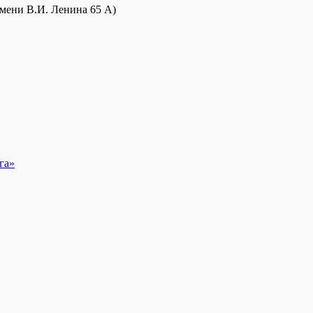
ени В.И. Ленина 65 А)
га»