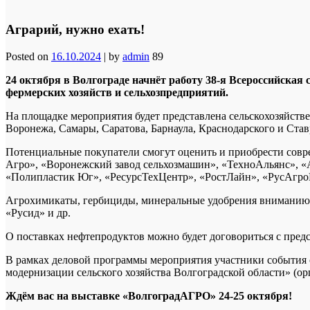
Аграрий, нужно ехать!
Posted on
16.10.2024
|
by
admin
89
24 октября в Волгограде начнёт работу 38-я Всероссийска
фермерских хозяйств и сельхозпредприятий.
На площадке мероприятия будет представлена сельскохозяйств
Воронежа, Самары, Саратова, Барнаула, Краснодарского и Став
Потенциальные покупатели смогут оценить и приобрести совре
Агро», «Воронежский завод сельхозмашин», «ТехноАльянс», 
«Полипластик Юг», «РесурсТехЦентр», «РостЛайн», «РусАгроН
Агрохимикаты, гербициды, минеральные удобрения вниманию 
«Русид» и др.
О поставках нефтепродуктов можно будет договориться с пред
В рамках деловой программы мероприятия участники события о
модернизации сельского хозяйства Волгоградской области» (орг
Ждём вас на выставке «ВолгоградАГРО» 24-25 октября!