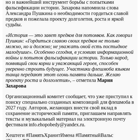
но и важнейший инструмент борьбы с попытками
фальсификации истории. Захарова напомнила слова
Александра Пушкина о необходимости гордиться славой
предков и пожелала проекту долголетия, роста и яркой
судьбы.
«История — это завет предков для потомков. Как говорил
Пушкин: «Гордиться славою своих предков не только
можно, но и должно; не уважать оной есть постыдное
малодушие». Особенно сегодня, в условиях информационной
войны и попыток фальсификации истории. Только народ,
помнящий свои корни и уважающий героев, способен
уверенно строить будущее. Участники флешмоба языком
танца передают этот огонь памяти дальше. Желаю
проекту роста и долголетия»
, – отметила
Мария
Захарова
Организационный комитет сообщает, что уже приступил к
поиску специально созданных композиций для флешмоба в
2027 году. Авторов, желающих внести свой вклад в
сохранение исторической памяти, приглашаем направлять
тексты и музыкальный материал на электронную почту
фестиваля info.ehopobedy@yandex.ru.
Хештеги #ПамятьХранитИмена #ПамятныйВальс