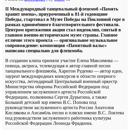
II Международный танцевальный флешмоб «Память
хранит имена», приуроченный к 81-й годовщине
Победы, стартовал в Музее Победы на Поклонной горе в
рамках одноимённого благотворительного фестиваля.
Центром притяжения акции стал видеоклип, снятый в
главном военно-историческом музее страны. Главное
отличие этого проекта — оригинальное музыкальное
сопровождение: композиция «Памятный вальс»
написана специально для флешмоба.
В создании клипа приняли участие Елена Максимова —
певица, актриса, телеведущая и автор главной песни
танцевального флешмоба, Харитон Руденко — автор идеи,
лауреат международных конкурсов в области оперного
искусства, легендарный Центральный военный оркестр
Министерства обороны Российской Федерации под
управлением заслуженного артиста Российской
Федерации, полковника Сергея Дурыгина, а также
Большой детский хор имени В.С. Попова под
руководством заслуженного артиста России Анатолия
Кислякова и Ансамбль песни и пляски имени В.С. Локтева
под руководством заслуженного работника культуры
Российской Федерации Леонида Фрадкина.