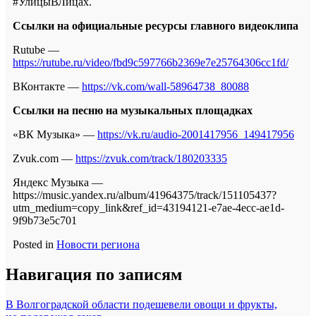
#УлицыВЛицах.
Ссылки на официальные ресурсы главного видеоклипа
Rutube —
https://rutube.ru/video/fbd9c597766b2369e7e25764306cc1fd/
ВКонтакте —
https://vk.com/wall-58964738_80088
Ссылки на песню на музыкальных площадках
«ВК Музыка» —
https://vk.ru/audio-2001417956_149417956
Zvuk.com —
https://zvuk.com/track/180203335
Яндекс Музыка —
https://music.yandex.ru/album/41964375/track/151105437?
utm_medium=copy_link&ref_id=43194121-e7ae-4ecc-ae1d-
9f9b73e5c701
Posted in
Новости региона
Навигация по записям
В Волгоградской области подешевели овощи и фрукты,