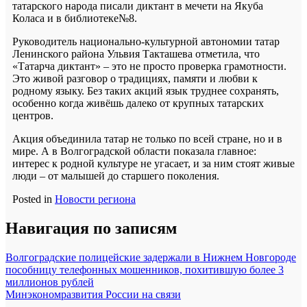
татарского народа писали диктант в мечети на Якуба
Коласа и в библиотеке№8.
Руководитель национально-культурной автономии татар
Ленинского района Ульвия Такташева отметила, что
«Татарча диктант» – это не просто проверка грамотности.
Это живой разговор о традициях, памяти и любви к
родному языку. Без таких акций язык труднее сохранять,
особенно когда живёшь далеко от крупных татарских
центров.
Акция объединила татар не только по всей стране, но и в
мире. А в Волгоградской области показала главное:
интерес к родной культуре не угасает, и за ним стоят живые
люди – от малышей до старшего поколения.
Posted in
Новости региона
Навигация по записям
Волгоградские полицейские задержали в Нижнем Новгороде
пособницу телефонных мошенников, похитившую более 3
миллионов рублей
Минэкономразвития России на связи