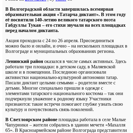
В Волгоградской области завершилась всемирная
образовательная акция «Татарча диктант». В этом году
её посвятили 140-летию великого татарского поэта
Габдуллы Тукая – его стихи звучали на всех площадках
перед началом диктанта.
Акция проходила с 24 по 26 апреля. Присоединиться
можно было и онлайн, и очно – на нескольких площадках в
Волгограде и муниципальных образованиях региона.
Ленинский район
оказался в числе самых активных. Здесь
работали три площадки: в детском саду, в Маляевской
школе и в помещении. Последнюю организовали
активистки национально-культурной автономии татар.
Писали диктант целыми семьями – родители вместе с
детьми. Многие специально пришли в одежде с
элементами татарского национального костюма – так они
подчеркнули уважение к родному языку Участники
признаются: такие встречи помогают глубже узнать свою
культуру и почувствовать связь поколений.
В Светлоярском районе
площадка работала в селе Малые
Чапурники – жители собрались в здании мечети «Махалля
65». В Красноармейском районе Волгограда представители