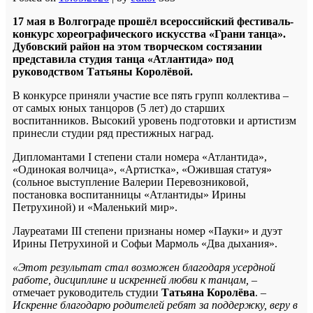
17 мая в Волгограде прошёл всероссийский фестиваль-
конкурс хореографического искусства «Грани танца».
Дубовский район на этом творческом состязании
представила студия танца «Атлантида» под
руководством Татьяны Королёвой.
В конкурсе приняли участие все пять групп коллектива –
от самых юных танцоров (5 лет) до старших
воспитанников. Высокий уровень подготовки и артистизм
принесли студии ряд престижных наград.
Дипломантами I степени стали номера «Атлантида»,
«Одинокая волчица», «Артистка», «Ожившая статуя»
(сольное выступление Валерии Перевозниковой,
постановка воспитанницы «Атлантиды» Ирины
Петрухиной) и «Маленький мир».
Лауреатами III степени признаны номер «Пауки» и дуэт
Ирины Петрухиной и Софьи Мармоль «Два дыхания».
«Этот результат стал возможен благодаря усердной
работе, дисциплине и искренней любви к танцам,
–
отмечает руководитель студии
Татьяна Королёва
. –
Искренне благодарю родителей ребят за поддержку, веру в