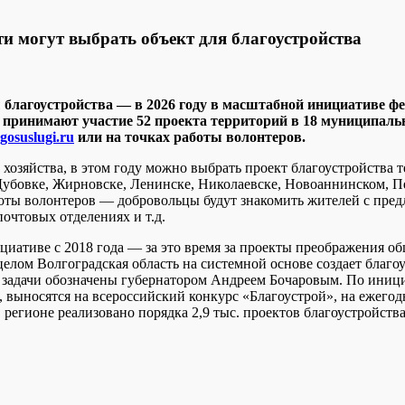
и могут выбрать объект для благоустройства
кты благоустройства — в 2026 году в масштабной инициатив
принимают участие 52 проекта территорий в 18 муниципальн
gosuslugi.ru
или на точках работы волонтеров.
озяйства, в этом году можно выбрать проект благоустройства 
Дубовке, Жирновске, Ленинске, Николаевске, Новоаннинском, П
оты волонтеров — добровольцы будут знакомить жителей с пред
очтовых отделениях и т.д.
циативе с 2018 года — за это время за проекты преображения об
елом Волгоградская область на системной основе создает благо
е задачи обозначены губернатором Андреем Бочаровым. По иници
выносятся на всероссийский конкурс «Благоустрой», на ежегодно
 регионе реализовано порядка 2,9 тыс. проектов благоустройства