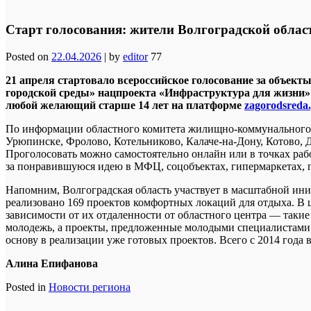
Старт голосования: жители Волгоградской област
Posted on
22.04.2026
|
by
editor
77
21 апреля стартовало всероссийское голосование за объе
городской среды» нацпроекта «Инфраструктура для жизни» 
любой желающий старше 14 лет на платформе
zagorodsreda.
По информации областного комитета жилищно-коммунального х
Урюпинске, Фролово, Котельниково, Калаче-на-Дону, Котово, 
Проголосовать можно самостоятельно онлайн или в точках раб
за понравившуюся идею в МФЦ, соцобъектах, гипермаркетах, п
Напомним, Волгоградская область участвует в масштабной ини
реализовано 169 проектов комфортных локаций для отдыха. В ц
зависимости от их отдаленности от областного центра — таки
молодежь, а проекты, предложенные молодыми специалистами, 
основу в реализации уже готовых проектов. Всего с 2014 года в
Алина Епифанова
Posted in
Новости региона