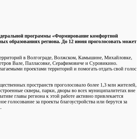
е федеральной программы «Формирование комфортной
ых образованиях региона. До 12 июня проголосовать может
территорий в Волгограде, Волжском, Камышине, Михайловке,
етров Вале, Палласовке, Серафимовиче и Суровикино.
лагаемыми проектами территорий и помогать отдать свой голос
щественных пространств проголосовало более 1,3 млн жителей,
устроенные скверы, парки, дворы во всех муниципалитетах вне
ативе главы региона к этой работе активно привлекается
е голосование за проекты благоустройства или берутся за
.