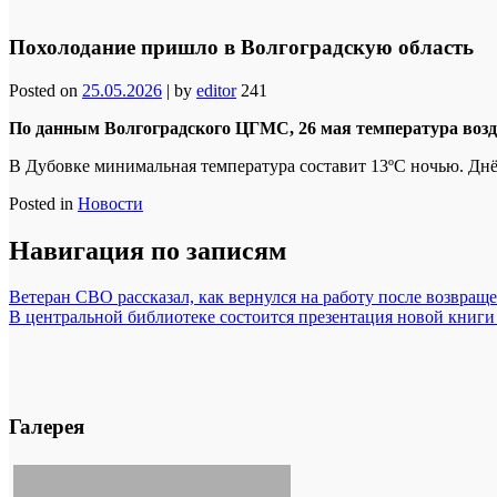
Похолодание пришло в Волгоградскую область
Posted on
25.05.2026
|
by
editor
241
По данным Волгоградского ЦГМС, 26 мая температура возду
В Дубовке минимальная температура составит 13ºС ночью. Днём
Posted in
Новости
Навигация по записям
Ветеран СВО рассказал, как вернулся на работу после возвращ
В центральной библиотеке состоится презентация новой книг
Галерея