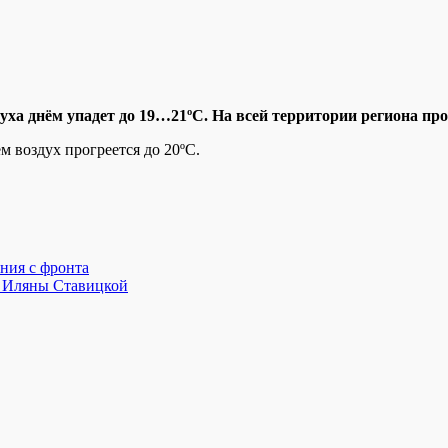
ха днём упадет до 19…21ºС. На всей территории региона про
 воздух прогреется до 20ºС.
ения с фронта
и Иляны Ставицкой