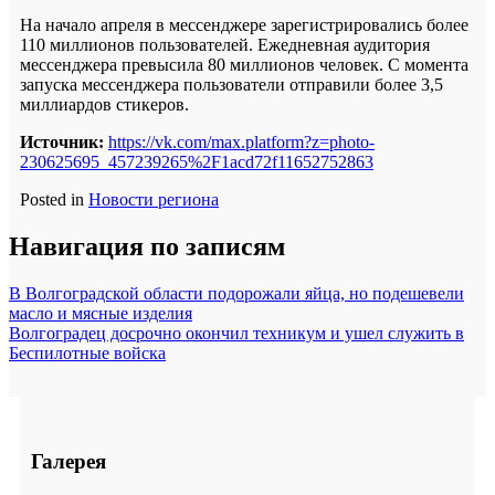
На начало апреля в мессенджере зарегистрировались более
110 миллионов пользователей. Ежедневная аудитория
мессенджера превысила 80 миллионов человек. С момента
запуска мессенджера пользователи отправили более 3,5
миллиардов стикеров.
Источник:
https://vk.com/max.platform?z=photo-
230625695_457239265%2F1acd72f11652752863
Posted in
Новости региона
Навигация по записям
В Волгоградской области подорожали яйца, но подешевели
масло и мясные изделия
Волгоградец досрочно окончил техникум и ушел служить в
Беспилотные войска
Галерея